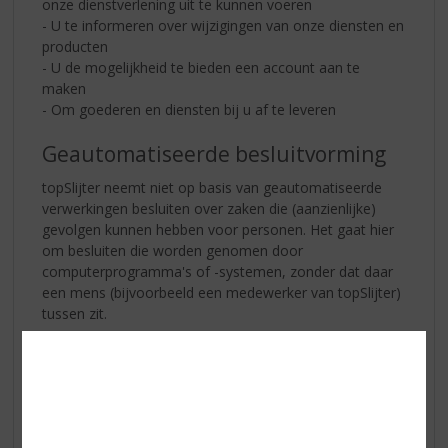
onze dienstverlening uit te kunnen voeren
- U te informeren over wijzigingen van onze diensten en
producten
- U de mogelijkheid te bieden een account aan te
maken
- Om goederen en diensten bij u af te leveren
Geautomatiseerde besluitvorming
topSlijter neemt niet op basis van geautomatiseerde
verwerkingen besluiten over zaken die (aanzienlijke)
gevolgen kunnen hebben voor personen. Het gaat hier
om besluiten die worden genomen door
computerprogramma's of -systemen, zonder dat daar
een mens (bijvoorbeeld een medewerker van topSlijter)
tussen zit.
Hoe lang we persoonsgegevens
bewaren
topSlijter bewaart uw persoonsgegevens tot
wederopzegging.