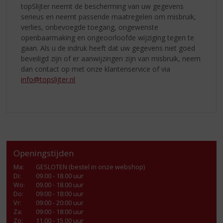
topSlijter neemt de bescherming van uw gegevens
serieus en neemt passende maatregelen om misbruik,
verlies, onbevoegde toegang, ongewenste
openbaarmaking en ongeoorloofde wijziging tegen te
gaan. Als u de indruk heeft dat uw gegevens niet goed
beveiligd zijn of er aanwijzingen zijn van misbruik, neem
dan contact op met onze klantenservice of via
info@topslijter.nl
Openingstijden
Ma
:
GESLOTEN (bestel in onze webshop)
Di
:
09.00 - 18.00 uur
Wo
:
09.00 - 18.00 uur
Do
:
09:00 - 18:00 uur
Vr
:
09:00 - 20:00 uur
Za
:
09:00 - 18:00 uur
Zo:
11.00 - 15.00 uur