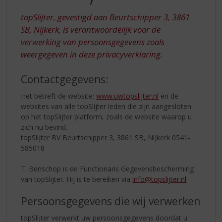
S
p
topSlijter, gevestigd aan Beurtschipper 3, 3861
r
SB, Nijkerk, is verantwoordelijk voor de
i
verwerking van persoonsgegevens zoals
n
g
weergegeven in deze privacyverklaring.
n
a
Contactgegevens:
a
r
Het betreft de website:
www.uwtopslijter.nl
en de
d
websites van alle topSlijter leden die zijn aangesloten
e
op het topSlijter platform, zoals de website waarop u
n
zich nu bevind.
a
topSlijter BV Beurtschipper 3, 3861 SB, Nijkerk 0541-
v
585018
i
g
T. Benschop is de Functionaris Gegevensbescherming
a
van topSlijter. Hij is te bereiken via
info@topslijter.nl
t
i
Persoonsgegevens die wij verwerken
e
topSlijter verwerkt uw persoonsgegevens doordat u