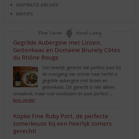
S
INSPIRATIE-ARCHIEF
p
r
MIXTIPS
i
n
Fine Taste
Good Living
g
n
INSPIRATIE
Gegrilde Aubergine met Linzen,
a
Geitenkaas en Domaine Brunely Côtes
a
du Rhône Rouge
r
d
Een heerlijk gerecht dat perfect past bij
e
de overgang van zomer naar herfst is
n
gegrilde aubergine met linzen en
a
geitenkaas. Dit gerecht is niet alleen
v
smaakvol, maar ook voedzaam en past perfect ...
i
lees verder
g
a
Kopke Fine Ruby Port, de perfecte
t
zomerkeuze bij een heerlijk zomers
i
gerecht!
e