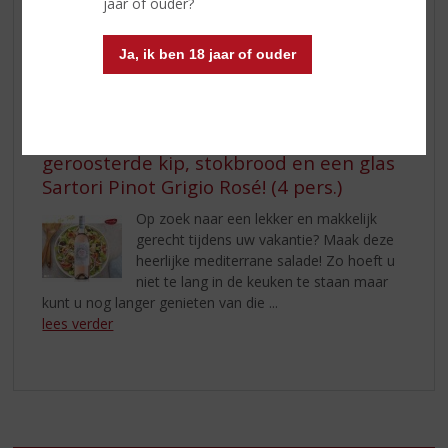
een verfrissend gerecht dat perfect
jaar of ouder?
samengaat met een glas Dopff au
Moulin Pinot Gris. Deze wijn, afkomstig
Ja, ik ben 18 jaar of ouder
uit de Elzas-regio in Frankrijk, staat bekend om zijn ...
lees verder
Mediterrane salade met feta,
geroosterde kip, stokbrood en een glas
Sartori Pinot Grigio Rosé! (4 pers.)
Op zoek naar een lekker en makkelijk
gerecht tijdens uw vakantie? Maak deze
heerlijke mediterrane salade! Zo hoeft u
niet te lang in de keuken te staan maar
kunt u nog langer genieten van die ...
lees verder