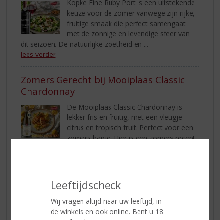
Kopke Fine Ruby Port is een uitstekende
keuze voor de zomer vanwege zijn rijke,
fruitige smaak die perfect samengaat
met de zonnige en levendige sfeer van
dit seizoen. De natuurlijke zoetheid en ...
lees verder
Zomers Gerecht bij Mooiplaas Classic
Chardonnay
De Mooiplaas Classic Chardonnay is
lekker fris en fruitig, met een vleugje
citrus en tropisch fruit. Perfect voor een
zomers hapje. Hier is een zomers recept
dat heerlijk bij deze wijn past! ...
lees verder
Zomerse Salade met Dopff au Moulin
Leeftijdscheck
Pinot Gris!
Wij vragen altijd naar uw leeftijd, in
De warme zomeravonden vragen om
de winkels en ook online. Bent u 18