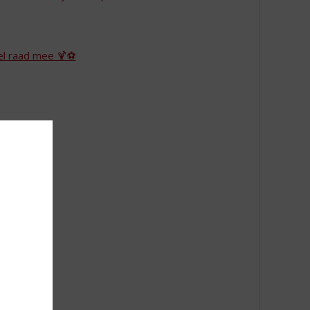
el raad mee 🍹⚽
n!