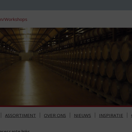
en/Workshops
ASSORTIMENT
OVER ONS
NIEUWS
INSPIRATIE
eressante links