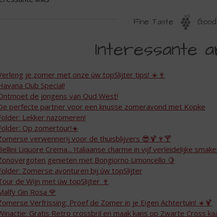
Fine Taste
Good 
NTERESSANTE
Interessante a
INKS
Verleng je zomer met onze úw topSlijter tips! ☀️🍷
Havana Club Special!
Ontmoet de jongens van Oud West!
De perfecte partner voor een knusse zomeravond met Kopke
Folder: Lekker nazomeren!
Folder: Op zomertour!☀️
Zomerse verwennerij voor de thuisblijvers 😎🍹🍷🍸
Bellini Liquore Crema... Italiaanse charme in vijf verleidelijke smak
Zonovergoten genieten met Bongiorno Limoncello 🍋
Folder: Zomerse avonturen bij úw topSlijter
Tour de Wijn met úw topSlijter 🍷
Malfy Gin Rosa 🌹
Zomerse Verfrissing: Proef de Zomer in je Eigen Achtertuin! ☀️🍹
Winactie: Gratis Retro crossbril en maak kans op Zwarte Cross k