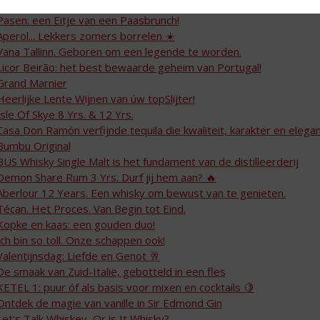
Tanqueray London Dry – tijdloze kwaliteit in elk glas
Pasen: een Eitje van een Paasbrunch!
Aperol... Lekkers zomers borrelen ☀️
Vana Tallinn. Geboren om een legende te worden.
Licor Beirão: het best bewaarde geheim van Portugal!
Grand Marnier
Heerlijke Lente Wijnen van úw topSlijter!
Isle Of Skye 8 Yrs. & 12 Yrs.
Casa Don Ramón verfijnde tequila die kwaliteit, karakter en elega
Bumbu Original
BUS Whisky Single Malt is het fundament van de distilleerderij
Demon Share Rum 3 Yrs. Durf jij hem aan? 🔥
Aberlour 12 Years. Een whisky om bewust van te genieten.
Técan. Het Proces. Van Begin tot Eind.
Kopke en kaas: een gouden duo!
Ich bin so toll. Onze schappen ook!
Valentijnsdag: Liefde en Genot 🥂
De smaak van Zuid-Italië, gebotteld in een fles
KETEL 1: puur óf als basis voor mixen en cocktails 🍋
Ontdek de magie van vanille in Sir Edmond Gin
Let's Talk Whiskey, Or is It Whisky?