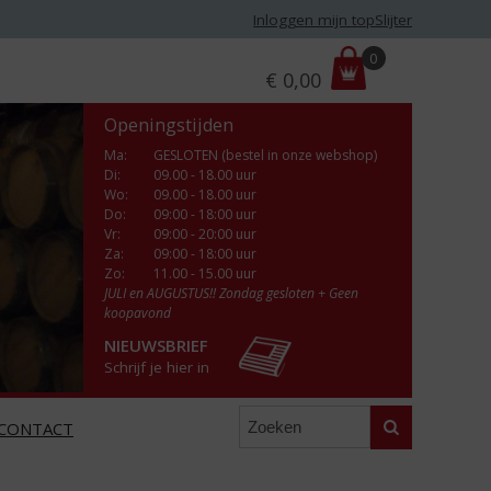
Inloggen mijn topSlijter
P
0
€
0,00
r
i
Openingstijden
j
s
Ma
:
GESLOTEN (bestel in onze webshop)
Di
:
09.00 - 18.00 uur
:
Wo
:
09.00 - 18.00 uur
Do
:
09:00 - 18:00 uur
Vr
:
09:00 - 20:00 uur
Za
:
09:00 - 18:00 uur
Zo:
11.00 - 15.00 uur
JULI en AUGUSTUS!! Zondag gesloten + Geen
koopavond
NIEUWSBRIEF
Schrijf je hier in
Zoeken
CONTACT