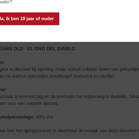
ouder?
Ja, ik ben 18 jaar of ouder
YEARS OLD - EL ORO DEL DIABLO
s:
geur is discreet bij opening, maar onthult subtiele tonen van gekonfij
pische warme specerijen (kruidnagel, kurkuma en vanille).
nd:
smaak is evenwichtig en de aromatische ontplooiing is duidelijk. Si
en voor een soepele aanzet.
oholpercentage:
40% Vol.
aar hoe het rijpingsproces in eikenhout de smaak van deze duivelse r