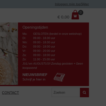
Inloggen mijn topSlijter
P
0
€
0,00
r
i
Openingstijden
j
s
Ma
:
GESLOTEN (bestel in onze webshop)
:
Di
:
09.00 - 18.00 uur
Wo
:
09.00 - 18.00 uur
Do
:
09:00 - 18:00 uur
Vr
:
09:00 - 20:00 uur
Za
:
09:00 - 18:00 uur
Zo:
11.00 - 15.00 uur
JULI en AUGUSTUS!! Zondag gesloten + Geen
koopavond
NIEUWSBRIEF
Schrijf je hier in
Zoeken
CONTACT