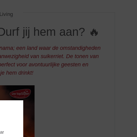
iving
rf jij hem aan? 🔥
 Panama; een land waar de omstandigheden
anwezigheid van suikerriet. De tonen van
perfect voor avontuurlijke geesten en
je hem drinkt!
aar