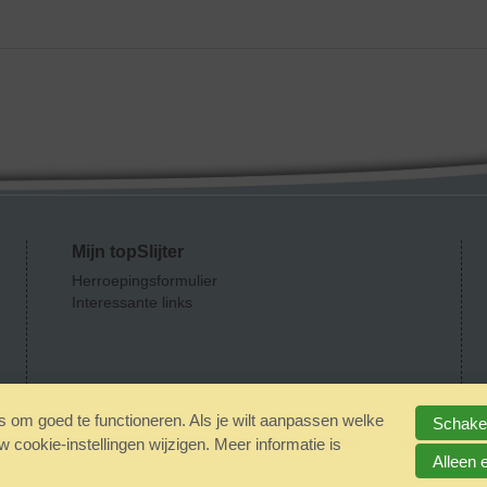
Mijn topSlijter
Herroepingsformulier
Interessante links
 om goed te functioneren. Als je wilt aanpassen welke
Schakel
cookie-instellingen wijzigen. Meer informatie is
EEN 18 GEEN alcohol
IDIN/ITSME
sitemap
Privacy Statement
D
Alleen 