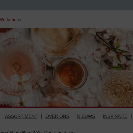
/Workshops
ASSORTIMENT
OVER ONS
NIEUWS
INSPIRATIE
mon Share Rum 3 Yrs Durf jij hem aan