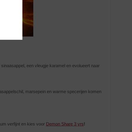
te sinaasappel, een vleugje karamel en evolueert naar
naasappelschil, marsepein en warme specerijen komen
um verfijnt en kies voor
Demon Share 3 yrs
!