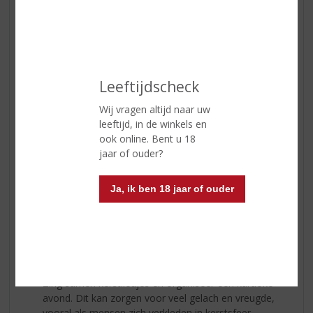
spelletjes te spelen. Van bordspellen zoals
Monopoly
en
Catan
tot kaartspellen en quizzen, er is voor ieder wat
wils. Het spelen van spelletjes brengt mensen dichter bij
elkaar en zorgt voor urenlang plezier en gelach.
Kerst Bingo:
Leeftijdscheck
Maak bingokaarten met afbeeldingen of woorden
die met Kerst te maken hebben, zoals kerstbomen,
Wij vragen altijd naar uw
sneeuwpoppen, en cadeaus. Geef kleine prijsjes aan
leeftijd, in de winkels en
de winnaars om het extra spannend te maken.
ook online. Bent u 18
jaar of ouder?
Geheim Kerstman Ruilspel:
Iedereen brengt een ingepakt cadeau mee en legt
Ja, ik ben 18 jaar of ouder
het in het midden van de tafel. Om de beurt kiest
iemand een cadeau om uit te pakken of om te ruilen
met iemand anders. Het spel eindigt wanneer
iedereen een cadeau heeft.
Kerst Karaoke:
Zing samen kerstliedjes en organiseer een karaoke-
avond. Dit kan zorgen voor veel gelach en vreugde,
vooral als mensen zich verkleden in kerstsfeer.