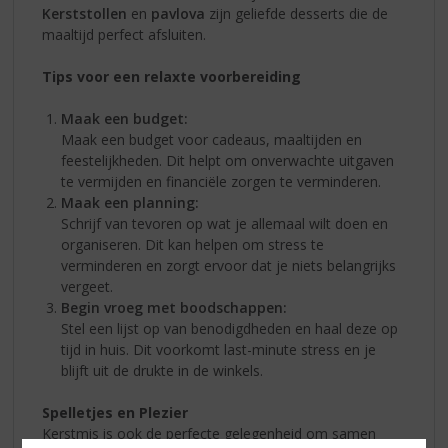
Kerststollen
en
pavlova
zijn geliefde desserts die de
maaltijd perfect afsluiten.
Tips voor een relaxte voorbereiding
Maak een budget:
Maak een budget voor cadeaus, maaltijden en
feestelijkheden. Dit helpt om onverwachte uitgaven
te vermijden en financiële zorgen te verminderen.
Maak een planning:
Schrijf van tevoren op wat je allemaal wilt doen en
organiseren. Dit kan helpen om stress te
verminderen en zorgt ervoor dat je niets belangrijks
vergeet.
Begin vroeg met boodschappen:
Stel een lijst op van benodigdheden en haal deze op
tijd in huis. Dit voorkomt last-minute stress en je
blijft uit de drukte in de winkels.
Spelletjes en Plezier
Kerstmis is ook de perfecte gelegenheid om samen