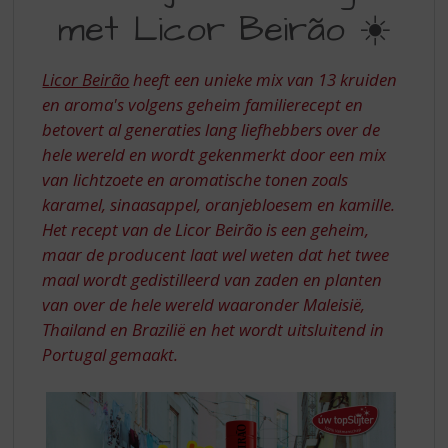
S
met Licor Beirão ☀️
IN
p
r
PORTUGAL
i
Licor Beirão
heeft een unieke mix van 13 kruiden
MET
n
en aroma's volgens geheim familierecept en
g
LICOR
betovert al generaties lang liefhebbers over de
n
BEIRAO
a
hele wereld en wordt gekenmerkt door een mix
a
van lichtzoete en aromatische tonen zoals
r
karamel, sinaasappel, oranjebloesem en kamille.
d
Het recept van de Licor Beirão is een geheim,
e
maar de producent laat wel weten dat het twee
n
a
maal wordt gedistilleerd van zaden en planten
v
van over de hele wereld waaronder Maleisië,
i
Thailand en Brazilië en het wordt uitsluitend in
g
Portugal gemaakt.
a
t
i
e