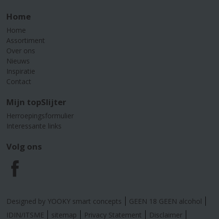
Home
Home
Assortiment
Over ons
Nieuws
Inspiratie
Contact
Mijn topSlijter
Herroepingsformulier
Interessante links
Volg ons
F
a
Designed by YOOKY smart concepts
GEEN 18 GEEN alcohol
c
IDIN/ITSME
sitemap
Privacy Statement
Disclaimer