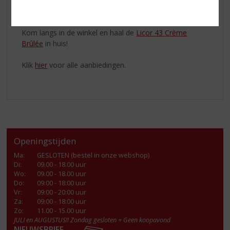
chilled glas en zeef de inhoud van de shaker in het glas.
Garneer met 3 koffiebonen.
Kom langs in de winkel en haal de
Licor 43 Crème
Brûlée
in huis!
Klik
hier
voor alle aanbiedingen.
Openingstijden
Ma
:
GESLOTEN (bestel in onze webshop)
Di
:
09.00 - 18.00 uur
Wo
:
09.00 - 18.00 uur
Do
:
09:00 - 18:00 uur
Vr
:
09:00 - 20:00 uur
Za
:
09:00 - 18:00 uur
Zo:
11.00 - 15.00 uur
JULI en AUGUSTUS!! Zondag gesloten + Geen koopavond
NIEUWSBRIEF