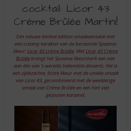
S
cocktail: Licor 43
COCKTAIL
p
r
LICOR
Crème Brûlée Martini!
i
43
n
g
CREME
Een nieuwe limited edition smaaksensatie met
n
BRULEE
een creamy karakter van de beroemde Spaanse
a
a
likeur:
Licor 43 crème Brûlée
. Met
Licor 43 Crème
MARTINI
r
Brûlée
brengt het Spaanse likeurmerk een ode
d
aan één van ‘s werelds bekendste desserts. Het is
e
een zijdezachte, lichte likeur met de unieke smaak
n
van Licor 43, gecombineerd met de weelderige
a
v
smaak van Crème Brûlée en een hint van
i
gezouten karamel.
g
a
t
i
e