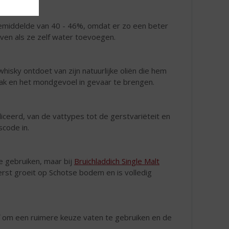
emiddelde van 40 - 46%, omdat er zo een beter
en als ze zelf water toevoegen.
hisky ontdoet van zijn natuurlijke oliën die hem
maak en het mondgevoel in gevaar te brengen.
bliceerd, van de vattypes tot de gerstvariëteit en
scode in.
e gebruiken, maar bij
Bruichladdich Single Malt
erst groeit op Schotse bodem en is volledig
f om een ruimere keuze vaten te gebruiken en de