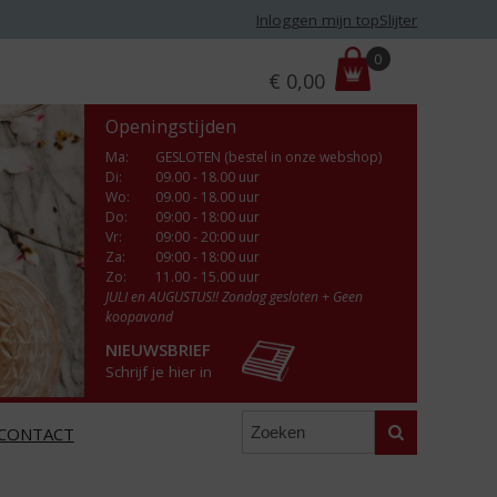
Inloggen mijn topSlijter
P
0
€
0,00
r
i
Openingstijden
j
s
Ma
:
GESLOTEN (bestel in onze webshop)
Di
:
09.00 - 18.00 uur
:
Wo
:
09.00 - 18.00 uur
Do
:
09:00 - 18:00 uur
Vr
:
09:00 - 20:00 uur
Za
:
09:00 - 18:00 uur
Zo:
11.00 - 15.00 uur
JULI en AUGUSTUS!! Zondag gesloten + Geen
koopavond
NIEUWSBRIEF
Schrijf je hier in
Zoeken
CONTACT