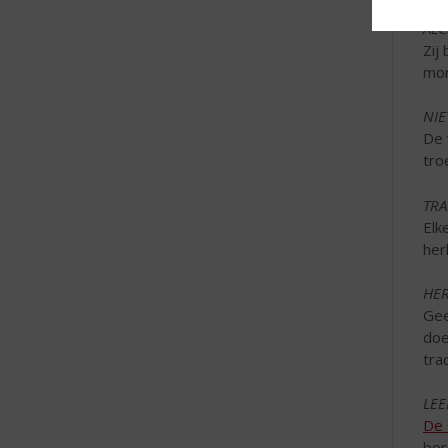
ALC
Zij
mon
NIE
De 
tro
TRA
Elk
her
HE
Gee
doe
tra
LEE
De 
ber