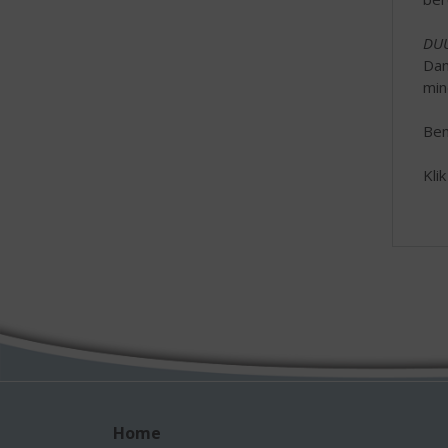
DU
Dan
min
Ben
Kli
Home