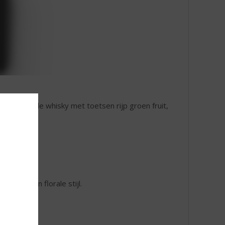
ere, verfijnde whisky met toetsen rijp groen fruit,
iland Islay.
egante en florale stijl.