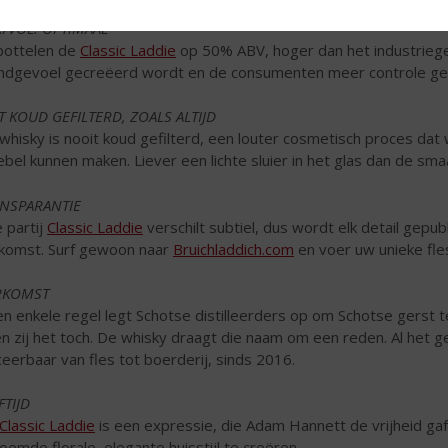
./VOL. OPTIMAAL
 bottelen de
Classic Laddie
op 50% ABV, hoger dan het industrieg
dgevoel gecreëerd wordt en de consumenten meer controle gev
T KOUD GEFILTERD, ZOALS ALTIJD
whisky is nooit koud gefilterd, een louter cosmetisch proces dat w
ebel kunnen maken. Liever een lichte sluier in het glas dan de s
NSPARANTIE
e partij
Classic Laddie
verschilt subtiel, dus wordt elk detail gepu
komst. Surf gewoon naar
Bruichladdich.com
en voer uw unieke fle
RKOMST
n enkele regel legt Schotse distilleerders op om Schotse gerst t
n zij het toch. De whisky draagt die naam om een reden. Al het g
ceerbaar van fles tot boerderij, sinds 2016.
FTIJD
Classic Laddie
is een expressie, die Adam Hannett de vrijheid ga
oemde florale, elegante huisstijl te creëren.