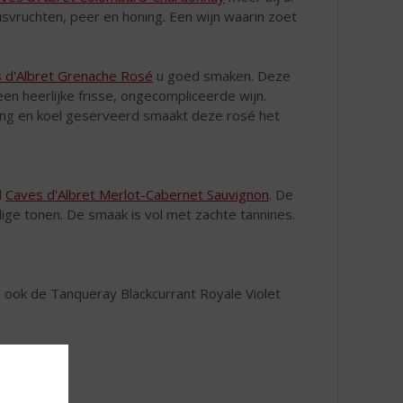
svruchten, peer en honing. Een wijn waarin zoet
 d'Albret Grenache Rosé
u goed smaken. Deze
n heerlijke frisse, ongecompliceerde wijn.
Jong en koel geserveerd smaakt deze rosé het
d
Caves d'Albret Merlot-Cabernet Sauvignon
. De
dige tonen. De smaak is vol met zachte tannines.
o ook de Tanqueray Blackcurrant Royale Violet