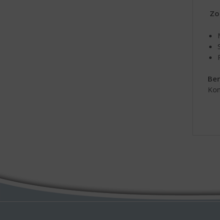
Zo
Ben
Kom