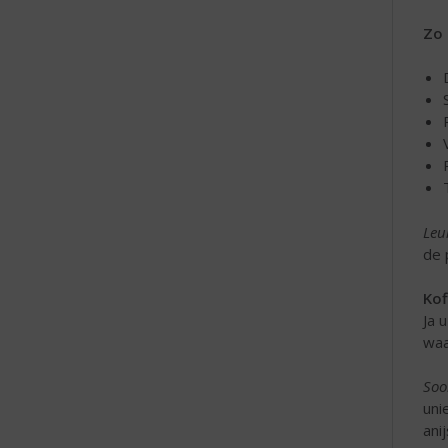
Zo 
Leu
de 
Kof
Ja 
waa
Soo
uni
ani