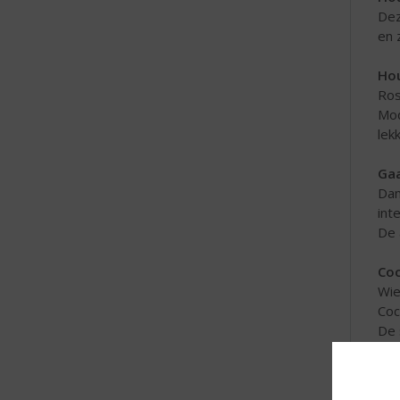
Dez
en 
Hou
Ros
Mod
lek
Gaa
Dan
int
De 
Coc
Wie
Cock
De 