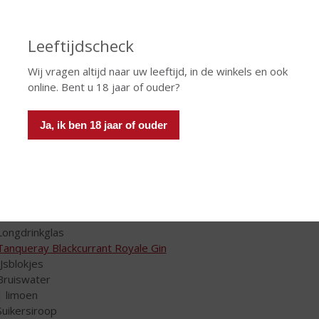
Leeftijdscheck
Wij vragen altijd naar uw leeftijd, in de winkels en ook
online. Bent u 18 jaar of ouder?
Ja, ik ben 18 jaar of ouder
 heeft u nodig voor de cocktail:
Longdrinkglas
Tanqueray Blackcurrant Royale Gin
IJsblokjes
Bruiswater
1 limoen
Suikersiroop