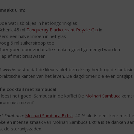
maakt u ‘m:
Doe wat ijsblokjes in het longdrinkglas
Schenk 45 ml
Tanqueray Blackcurrant Royale Gin
in
Pers een halve limoen in het glas
Voeg 5 ml suikersiroop toe
Roer goed door zodat alle smaken goed gemengd worden
Tap af met bruiswater
k weetje: w
ist u dat de kleur violet betrekking heeft op de fant
praktische kanten van het leven. De dagdromer die even ontglipt 
fie cocktail met Sambuca!
u leest het goed, Sambuca in de koffie! De
Molinari Sambuca
komt u
rom niet mixen?
rt Sambuca:
Molinari Sambuca Extra
, 40 % alc. is een likeur met 
eke en intense smaak van Molinari Sambuca Extra is te danken aa
js, de steranijszaden.