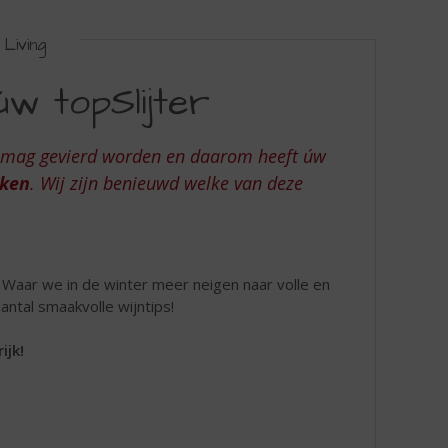
Living
w topSlijter
e mag gevierd worden en daarom heeft úw
ken
. Wij zijn benieuwd welke van deze
 Waar we in de winter meer neigen naar volle en
aantal smaakvolle wijntips!
ijk!