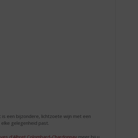
it is een bijzondere, lichtzoete wijn met een
ij elke gelegenheid past.
ves d'Albret Colombard-Chardonnay
meer bij u.