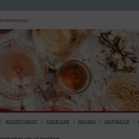
en/Workshops
ASSORTIMENT
OVER ONS
NIEUWS
INSPIRATIE
ntedranken van úw topSlijter