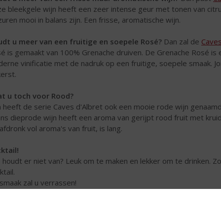
e bleekgele wijn heeft een zeer intense geur met tonen van citru
zuren mooi in balans zijn. Een frisse, aromatische wijn.
dt u meer van een fruitige en soepele Rosé?
Dan zal de
Caves
é is gemaakt van 100% Grenache druiven. De Grenache Rosé is ee
erne vinificatie met de nadruk op een fruitige, soepele smaak. 
kerst.
t u toch voor Rood?
 heeft de serie Caves d'Albret ook een mooie rode wijn genaam
ens dieprode wijn heeft een aroma van gerijpt rood fruit met krui
afdronk vol aroma's van fruit, is lang.
ktail!
 houdt er niet van? Leuk om te maken en lekker om te drinken. Z
tail.
smaak zal u verrassen!