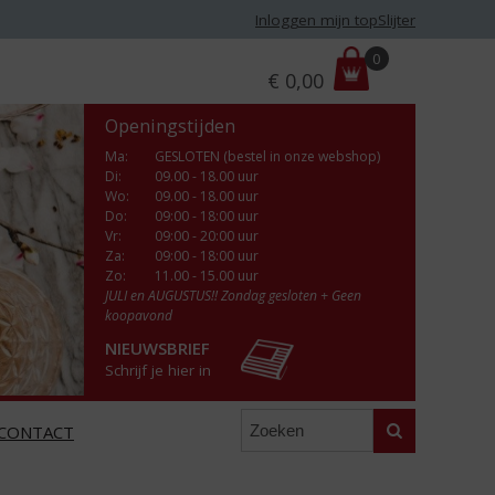
Inloggen mijn topSlijter
P
0
€
0,00
r
i
Openingstijden
j
s
Ma
:
GESLOTEN (bestel in onze webshop)
Di
:
09.00 - 18.00 uur
:
Wo
:
09.00 - 18.00 uur
Do
:
09:00 - 18:00 uur
Vr
:
09:00 - 20:00 uur
Za
:
09:00 - 18:00 uur
Zo:
11.00 - 15.00 uur
JULI en AUGUSTUS!! Zondag gesloten + Geen
koopavond
NIEUWSBRIEF
Schrijf je hier in
Zoeken
CONTACT