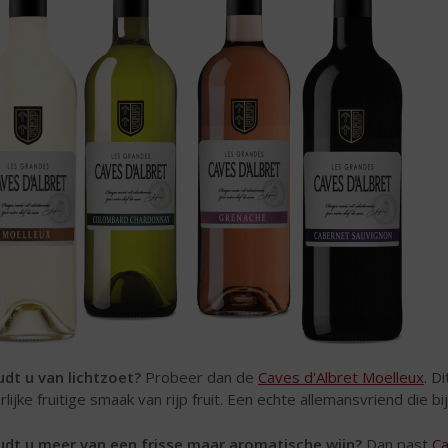
dt u van lichtzoet?
Probeer dan de
Caves d'Albret Moelleux
. D
rlijke fruitige smaak van rijp fruit. Een echte allemansvriend die b
dt u meer van een frisse maar aromatische wijn?
Dan past
Ca