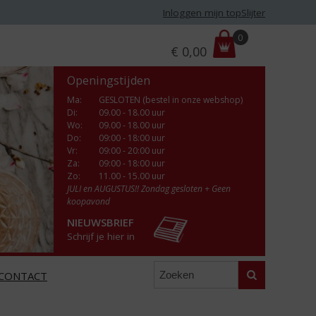
Inloggen mijn topSlijter
P
0
€
0,00
r
i
Openingstijden
j
s
Ma
:
GESLOTEN (bestel in onze webshop)
Di
:
09.00 - 18.00 uur
:
Wo
:
09.00 - 18.00 uur
Do
:
09:00 - 18:00 uur
Vr
:
09:00 - 20:00 uur
Za
:
09:00 - 18:00 uur
Zo:
11.00 - 15.00 uur
JULI en AUGUSTUS!! Zondag gesloten + Geen
koopavond
NIEUWSBRIEF
Schrijf je hier in
Zoeken
CONTACT