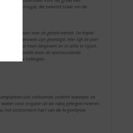
ovallei in Portugal, die bekend staat om de
ert wijn en port over de gehele wereld. De Kopke
s al sinds eeuwen zijn gevestigd. Hier ligt de port
or de jaren heen langzaam en in stilte te rijpen.
n de Dourovallei waar de spectaculairste
 zeer steile hellingen.
ivenplanten ook voldoende zonlicht wanneer ze
ater voor irrigatie uit de nabij gelegen rivieren.
, het economisch hart van de Argentijnse