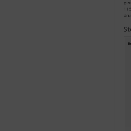
gem
115
dru
St