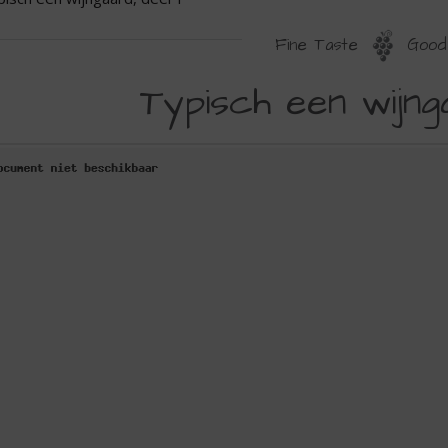
Fine Taste
Good 
YPISCH
Typisch een wijnga
EN
IJNGAARD,
EEL