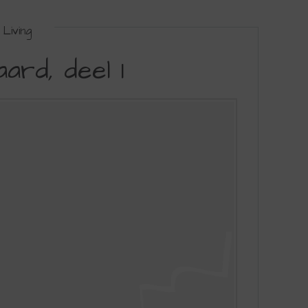
Living
ard, deel 1