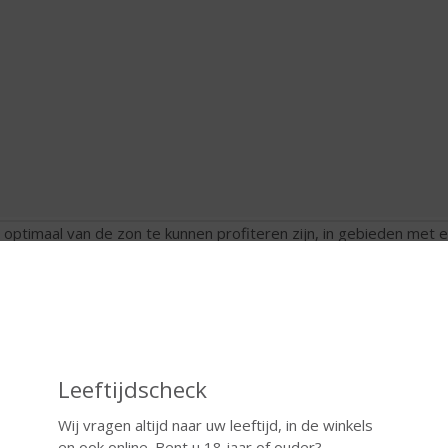
optimaal van de zon te kunnen profiteren zijn, in gebieden met
ile hellingen. De steile helling zorgt voor een gunstige hoek t.o.
enwater. Het meeste werk wordt met de hand gedaan omdat er
ile hellingen. De meeste steile wijngaarden zijn te vinden aan de 
mpagnestreek zijn veel steile wijngaarden te vinden.
rras wijngaard
Leeftijdscheck
neer een helling te steil is voor wijnbouw kan een wijnboer ervo
Wij vragen altijd naar uw leeftijd, in de winkels
kken waardoor terrasvorming ontstaat. Op deze manier kunnen wi
en ook online. Bent u 18 jaar of ouder?
nbouw. Deze terrassen voorkomen afvloeiing van oppervlakkig re