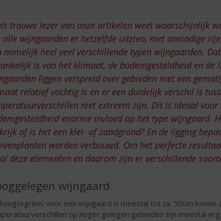
ls trouwe lezer van onze artikelen weet waarschijnlijk w
 alle wijngaarden er hetzelfde uitzien, met oneindige rij
n namelijk heel veel verschillende typen wijngaarden. Da
ankelijk is van het klimaat, de bodemgesteldheid en de 
jngaarden liggen verspreid over gebieden met een gemat
maat relatief vochtig is en er een duidelijk verschil is tu
peratuurverschillen niet extreem zijn. Dit is ideaal voor
emgesteldheid enorme invloed op het type wijngaard. H
krijk of is het een klei- of zandgrond? En de ligging bepa
ivenplanten worden verbouwd. Om het perfecte resultaat
al deze elementen en daarom zijn er verschillende soort
oggelegen wijngaard
hoogtegrens voor een wijngaard is meestal tot ca. 500m boven
peratuurverschillen op hoger gelegen gebieden zijn meestal erg 