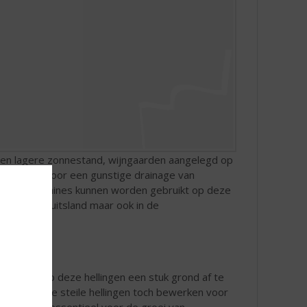
 een lagere zonnestand, wijngaarden aangelegd op
v. de zon en voor een gunstige drainage van
 geen machines kunnen worden gebruikt op deze
Moezel in Duitsland maar ook in de
or kiezen op deze hellingen een stuk grond af te
jnboeren te steile hellingen toch bewerken voor
genwater, essentieel voor de groei van