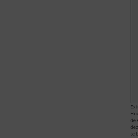
Ext
Hoe
de 
dez
te 