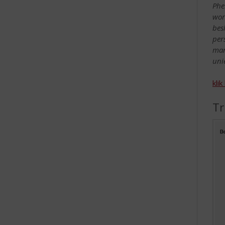
Phe
wor
bes
per
man
uni
kli
Tr