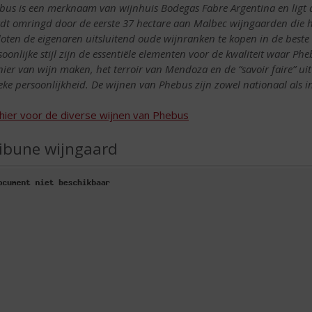
bus is een merknaam van wijnhuis Bodegas Fabre Argentina en ligt 
dt omringd door de eerste 37 hectare aan Malbec wijngaarden die he
loten de eigenaren uitsluitend oude wijnranken te kopen in de bes
soonlijke stijl zijn de essentiële elementen voor de kwaliteit waar P
ier van wijn maken, het terroir van Mendoza en de “savoir faire” u
eke persoonlijkheid. De wijnen van Phebus zijn zowel nationaal als in
k hier voor de diverse wijnen van Phebus
ibune wijngaard