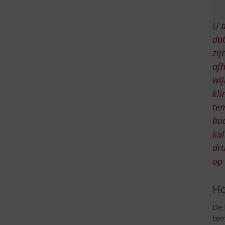
e
U a
dat
zij
afh
wi
kli
tem
bod
kal
dru
op 
Ho
De 
tem