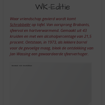
S
WK-Editie
WK-
p
r
EDITIE
i
Waar vriendschap gevierd wordt komt
n
Schrobbelèr
op tafel. Van oorsprong Brabants,
g
sfeervol en hartverwarmend. Gemaakt uit 43
n
a
kruiden en met een alcoholpercentage van 21,5
a
procent. Ontstaan, in 1973, als lekkere borrel
r
voor de gevoelige maag, bleek de ontdekking van
d
Jan Wassing een gewaardeerde sfeerverhoger.
e
n
a
v
i
g
a
t
i
e