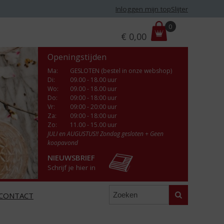
Inloggen mijn topSlijter
P
0
€
0,00
r
i
Openingstijden
j
s
Ma
:
GESLOTEN (bestel in onze webshop)
Di
:
09.00 - 18.00 uur
:
Wo
:
09.00 - 18.00 uur
Do
:
09:00 - 18:00 uur
Vr
:
09:00 - 20:00 uur
Za
:
09:00 - 18:00 uur
Zo:
11.00 - 15.00 uur
JULI en AUGUSTUS!! Zondag gesloten + Geen
koopavond
NIEUWSBRIEF
Schrijf je hier in
Zoeken
CONTACT