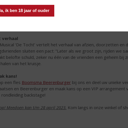
Ja, ik ben 18 jaar of ouder
 verhaal
Musical ‘De Tocht’ vertelt het verhaal van afzien, doorzetten en d
gdvrienden sluiten een pact: “Later als we groot zijn, rijden we 
kt belofte schuld, zeker nu één van de vrienden een geheim bij z
 halen van het kruisje.
ak kans!
p een fles
Boomsma Beerenburger
bij ons en deel uw unieke ve
aatsen en Beerenburger en maak kans op een VIP arrangement voo
 rondleiding backstage!
 op! Meedoen kan t/m 28 april 2023.
Kom langs in onze winkel of sh