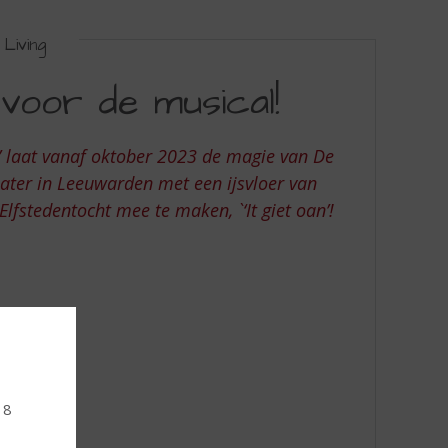
Living
voor de musical!
’ laat vanaf oktober 2023 de magie van De
ater in Leeuwarden met een ijsvloer van
fstedentocht mee te maken, `‘It giet oan’!
18