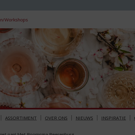
en/Workshops
ASSORTIMENT
OVER ONS
NIEUWS
INSPIRATIE
 giet oan! Met Boomsma Beerenburg