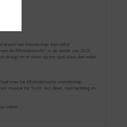
e kracht van vriendschap. Een vijftal
samen de Elfstedentocht”. In de winter van 2023
ich draagt en er meer op het spel staat dan enkel
rhaal over De Elfstedentocht, vriendschap,
r musical De Tocht. Incl. diner, overnachting en
op online!