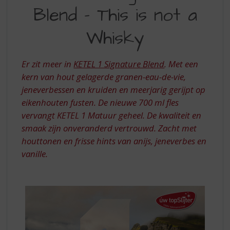
S
Blend - This is not a
SIGNATURE
p
r
BLEND
Whisky
i
-
n
g
THIS
Er zit meer in
KETEL 1 Signature Blend
. Met een
n
IS
kern van hout gelagerde granen-eau-de-vie,
a
a
jeneverbessen en kruiden en meerjarig gerijpt op
NOT
r
eikenhouten fusten. De nieuwe 700 ml fles
A
d
vervangt KETEL 1 Matuur geheel. De kwaliteit en
e
WHISKY
smaak zijn onveranderd vertrouwd. Zacht met
n
houttonen en frisse hints van anijs, jeneverbes en
a
v
vanille.
i
g
a
t
i
e