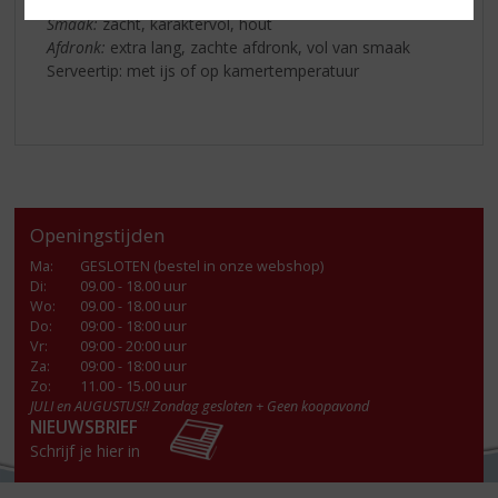
kruidige accenten
Smaak:
zacht, karaktervol, hout
Afdronk:
extra lang, zachte afdronk, vol van smaak
Serveertip: met ijs of op kamertemperatuur
Openingstijden
Ma
:
GESLOTEN (bestel in onze webshop)
Di
:
09.00 - 18.00 uur
Wo
:
09.00 - 18.00 uur
Do
:
09:00 - 18:00 uur
Vr
:
09:00 - 20:00 uur
Za
:
09:00 - 18:00 uur
Zo:
11.00 - 15.00 uur
JULI en AUGUSTUS!! Zondag gesloten + Geen koopavond
NIEUWSBRIEF
Schrijf je hier in