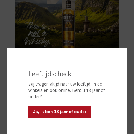
Hoe te drinken?
Leeftijdscheck
Perfect in de Old Fashioned cocktail, die door
KETEL 1
Wij vragen altijd naar uw leeftijd, in de
Signature Blend
een extra smaakdimensie krijgt.
winkels en ook online. Bent u 18 jaar of
www.ketel1.nl
ouder?
Land van Herkomst:
Nederland
Inhoud:
70 CL
Ja, ik ben 18 jaar of ouder
Alcoholpercentage:
38.4% vol.
Kleur:
amber en helder
Geur:
zeer zachte, frisse neus met volle houttonen en