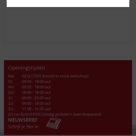
Openingstijden
Ma
:
GESLOTEN (bestel in onze webshop)
Di
:
09.00 - 18.00 uur
Wo
:
09.00 - 18.00 uur
Do
:
09:00 - 18:00 uur
Vr
:
09:00 - 20:00 uur
Za
:
09:00 - 18:00 uur
Zo:
11.00 - 15.00 uur
JULI en AUGUSTUS!! Zondag gesloten + Geen koopavond
NIEUWSBRIEF
Schrijf je hier in