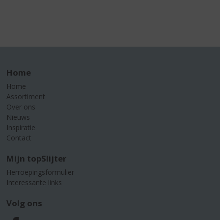
Home
Home
Assortiment
Over ons
Nieuws
Inspiratie
Contact
Mijn topSlijter
Herroepingsformulier
Interessante links
Volg ons