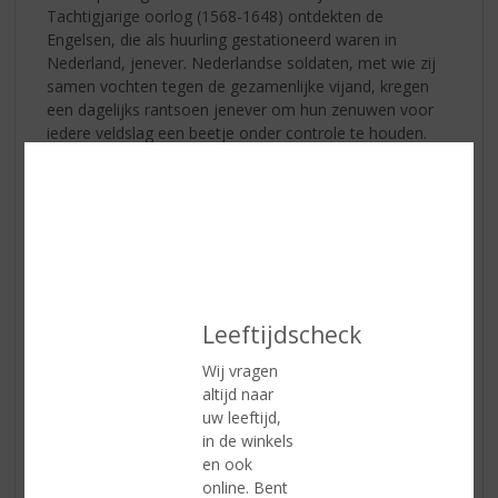
Tachtigjarige oorlog (1568-1648) ontdekten de
Engelsen, die als huurling gestationeerd waren in
Nederland, jenever. Nederlandse soldaten, met wie zij
samen vochten tegen de gezamenlijke vijand, kregen
een dagelijks rantsoen jenever om hun zenuwen voor
iedere veldslag een beetje onder controle te houden.
Deze drank werd gedeeld met de Engelse soldaten en
al snel werd jenever ‘Dutch Courage’ genoemd. Na deze
oorlog namen de Engelsen jenever mee terug naar
Engeland en verspreidde de drank zich over de wereld.
Verschillende soorten jenever
Leeftijdscheck
Wij vragen
altijd naar
uw leeftijd,
in de winkels
en ook
online. Bent