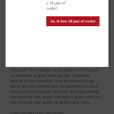
u 18 jaar of
ouder?
Ja, ik ben 18 jaar of ouder
Tijdens de Eerste en Tweede Wereldoorlog ontstond er
een voedseltekort waardoor jeneverstokerijen nog
nauwelijks aan graan konden komen. Om toch jenever
te kunnen blijven stoken, produceerden de stokerijen
een jenever met een lager moutwijnpercentage van
maximaal 15% en mengden dit met neutrale alcohol,
vervaardigd uit melasse. Deze drank werd ‘jonge
jenever’ genoemd. De traditionele jenever staat bekend
onder de naam ‘oude jenever’ of ‘genever’ en bestaat uit
minimaal 15% moutwijn, bevat minimaal 35% alcohol
en maximaal 20 gram suiker per liter. Daarnaast
bestaat er ook Korenwijn. Deze jeneversoort mag
alleen geproduceerd worden van graanalcohol, bevat
minimaal 51% moutwijn, heeft een alcoholpercentage
van minimaal 38%, bevat maximaal 20 gram suiker per
liter en wordt vaak gerijpt op eikenhouten vaten.
Genieten van Jenever