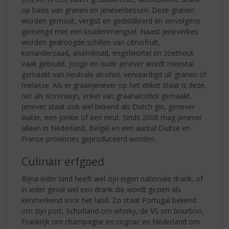
op basis van granen en jeneverbessen. Deze granen
worden gemout, vergist en gedistilleerd en vervolgens
gemengd met een kruidenmengsel. Naast jeneverbes
worden gedroogde schillen van citrusfruit,
korianderzaad, alsemkruid, engelwortel en zoethout
vaak gebruikt. Jonge en oude jenever wordt meestal
gemaakt van neutrale alcohol, vervaardigd uit granen of
melasse. Als er graanjenever op het etiket staat is deze,
net als Korenwijn, enkel van graanalcohol gemaakt.
Jenever staat ook wel bekend als Dutch gin, genever
water, een jonkie of een neut. Sinds 2008 mag jenever
alleen in Nederland, België en een aantal Duitse en
Franse provincies geproduceerd worden.
Culinair erfgoed
Bijna ieder land heeft wel zijn eigen nationale drank, of
in ieder geval wel een drank die wordt gezien als
kenmerkend voor het land. Zo staat Portugal bekend
om zijn port, Schotland om whisky, de VS om bourbon,
Frankrijk om champagne en cognac en Nederland om