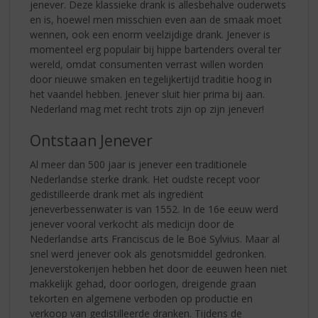
jenever. Deze klassieke drank is allesbehalve ouderwets
en is, hoewel men misschien even aan de smaak moet
wennen, ook een enorm veelzijdige drank. Jenever is
momenteel erg populair bij hippe bartenders overal ter
wereld, omdat consumenten verrast willen worden
door nieuwe smaken en tegelijkertijd traditie hoog in
het vaandel hebben. Jenever sluit hier prima bij aan.
Nederland mag met recht trots zijn op zijn jenever!
Ontstaan Jenever
Al meer dan 500 jaar is jenever een traditionele
Nederlandse sterke drank. Het oudste recept voor
gedistilleerde drank met als ingrediënt
jeneverbessenwater is van 1552. In de 16e eeuw werd
jenever vooral verkocht als medicijn door de
Nederlandse arts Franciscus de le Boë Sylvius. Maar al
snel werd jenever ook als genotsmiddel gedronken.
Jeneverstokerijen hebben het door de eeuwen heen niet
makkelijk gehad, door oorlogen, dreigende graan
tekorten en algemene verboden op productie en
verkoop van gedistilleerde dranken. Tijdens de