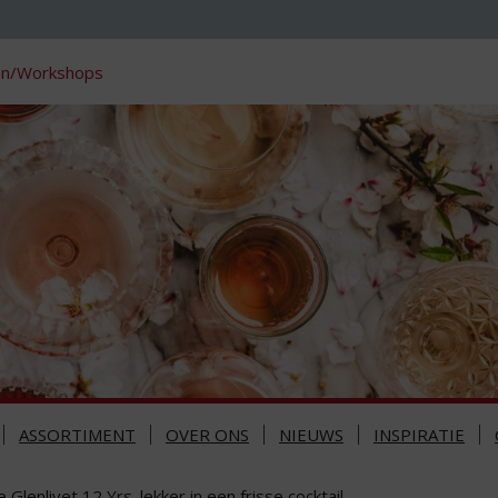
en/Workshops
ASSORTIMENT
OVER ONS
NIEUWS
INSPIRATIE
 Glenlivet 12 Yrs. lekker in een frisse cocktail