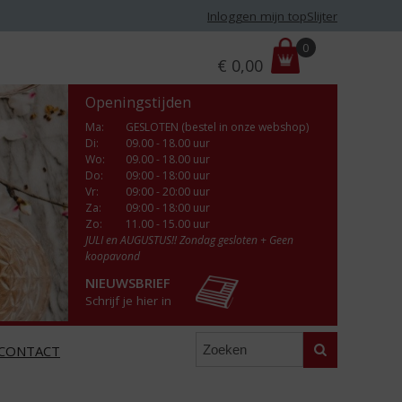
Inloggen mijn topSlijter
P
0
€
0,00
r
i
Openingstijden
j
s
Ma
:
GESLOTEN (bestel in onze webshop)
Di
:
09.00 - 18.00 uur
:
Wo
:
09.00 - 18.00 uur
Do
:
09:00 - 18:00 uur
Vr
:
09:00 - 20:00 uur
Za
:
09:00 - 18:00 uur
Zo:
11.00 - 15.00 uur
JULI en AUGUSTUS!! Zondag gesloten + Geen
koopavond
NIEUWSBRIEF
Schrijf je hier in
Zoeken
CONTACT