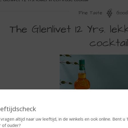
Fine Taste
Good 
HE
The Glenlivet 12 Yrs. le
LENLIVET
cocktail
2
S.
EKKER
N
EN
RISSE
OCKTAIL
eftijdscheck
 vragen altijd naar uw leeftijd, in de winkels en ook online. Bent u 
r of ouder?