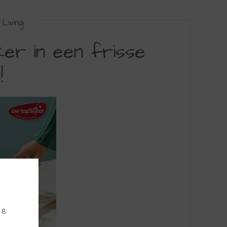
Living
kker in een frisse
!
18