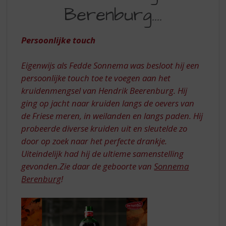
S
Berenburg....
NAAR
p
r
BERENBURG
i
Persoonlijke touch
n
g
Eigenwijs als Fedde Sonnema was besloot hij een
n
a
persoonlijke touch toe te voegen aan het
a
kruidenmengsel van Hendrik Beerenburg. Hij
r
ging op jacht naar kruiden langs de oevers van
d
de Friese meren, in weilanden en langs paden. Hij
e
probeerde diverse kruiden uit en sleutelde zo
n
a
door op zoek naar het perfecte drankje.
v
Uiteindelijk had hij de ultieme samenstelling
i
gevonden.Zie daar de geboorte van
Sonnema
g
Berenburg
!
a
t
i
e