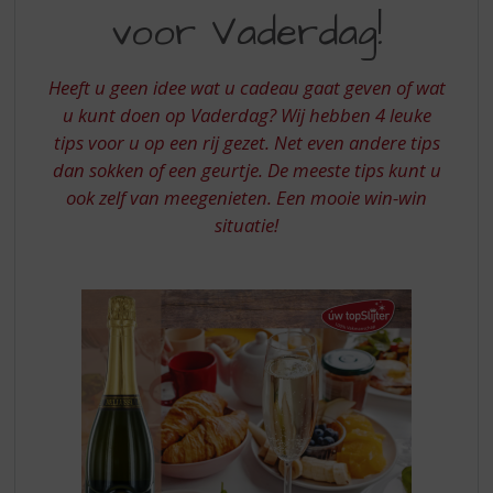
S
voor Vaderdag!
HEEFT
p
r
HET
i
Heeft u geen idee wat u cadeau gaat geven of wat
BESTE
n
u kunt doen op Vaderdag? Wij hebben 4 leuke
g
CADEAU
tips voor u op een rij gezet. Net even andere tips
n
VOOR
a
dan sokken of een geurtje. De meeste tips kunt u
a
VADERDAG
ook zelf van meegenieten. Een mooie win-win
r
situatie!
d
e
n
a
v
i
g
a
t
i
e