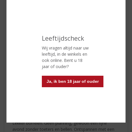
Timorous Beastie 10 years Highland Blended Malt
Scotch Whisky 46.8%
Klik
hier
voor nog meer whisky’s
Leeftijdscheck
Wij vragen altijd naar uw
leeftijd, in de winkels en
ook online. Bent u 18
jaar of ouder?
Ja, ik ben 18 jaar of ouder
Borrelavond
Lekker borrelen. Geen planning, gewoon een fijne
avond zonder toeters en bellen. Ontspannen met een