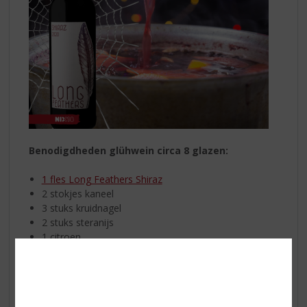
Benodigdheden glühwein circa 8 glazen:
1 fles Long Feathers Shiraz
2 stokjes kaneel
3 stuks kruidnagel
2 stuks steranijs
1 citroen
1 sinaasappel
Suiker
Giet de fles
Long Feathers Shiraz
in de pan en zet deze