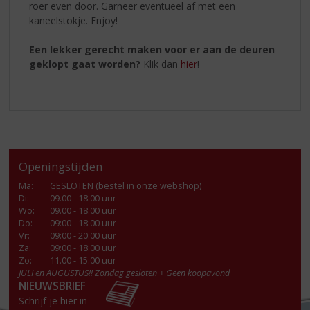
roer even door. Garneer eventueel af met een
kaneelstokje. Enjoy!
Een lekker gerecht maken voor er aan de deuren
geklopt gaat worden?
Klik dan
hier
!
Openingstijden
Ma
:
GESLOTEN (bestel in onze webshop)
Di
:
09.00 - 18.00 uur
Wo
:
09.00 - 18.00 uur
Do
:
09:00 - 18:00 uur
Vr
:
09:00 - 20:00 uur
Za
:
09:00 - 18:00 uur
Zo:
11.00 - 15.00 uur
JULI en AUGUSTUS!! Zondag gesloten + Geen koopavond
NIEUWSBRIEF
Schrijf je hier in