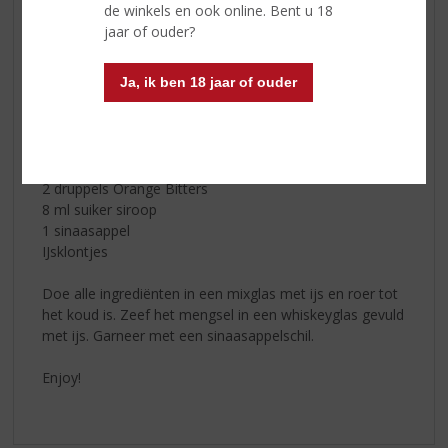
de winkels en ook online. Bent u 18
basis van citrus. Maak kennis met de Jameson Black
jaar of ouder?
Barrel en probeer eens onze favoriete drankjes van
Black Barrel en begin met experimenteren. Black Barrel
Ja, ik ben 18 jaar of ouder
kan ook puur of met ijs gedronken worden!
Ingrediënten voor een Old Fashioned:
60 ml
Jameson Black Barrel
2 druppels Angostura Bitters
2 druppels Orange Bitters
8 ml suiker siroop
1 sinaasappel
IJsklontjes
Doe alle ingrediënten in een mixglas met ijs en roer tot
het koud is. Zeef het mengsel in een whiskeyglas gevuld
met ijs. Garneer met een sinaasappelschil.
Enjoy!