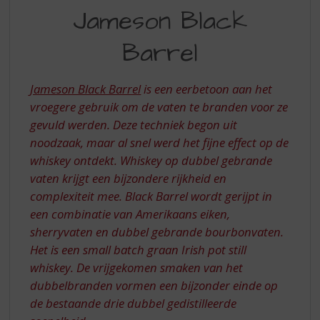
S
Jameson Black
MET
p
r
JAMESON
Barrel
i
BLACK
n
g
BARREL
Jameson Black Barrel
is een eerbetoon aan het
n
vroegere gebruik om de vaten te branden voor ze
a
a
gevuld werden. Deze techniek begon uit
r
noodzaak, maar al snel werd het fijne effect op de
d
whiskey ontdekt. Whiskey op dubbel gebrande
e
vaten krijgt een bijzondere rijkheid en
n
complexiteit mee. Black Barrel wordt gerijpt in
a
v
een combinatie van Amerikaans eiken,
i
sherryvaten en dubbel gebrande bourbonvaten.
g
Het is een small batch graan Irish pot still
a
whiskey. De vrijgekomen smaken van het
t
dubbelbranden vormen een bijzonder einde op
i
e
de bestaande drie dubbel gedistilleerde