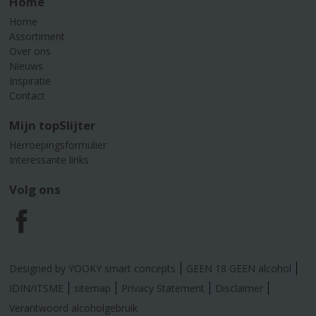
Home
Home
Assortiment
Over ons
Nieuws
Inspiratie
Contact
Mijn topSlijter
Herroepingsformulier
Interessante links
Volg ons
F
a
Designed by YOOKY smart concepts
GEEN 18 GEEN alcohol
c
IDIN/ITSME
sitemap
Privacy Statement
Disclaimer
Verantwoord alcoholgebruik