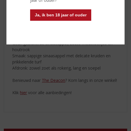
jaar of ouder?
• De single malts uit Islay hebben een karakteristieke
turfachtige rooksmaak.
Ja, ik ben 18 jaar of ouder
• De single malts uit de mainland Speyside regio hebben
een rokerig karakter dat lijkt op een vreugdevuur.
Proefnotities
Geur: geblakerde sinaasappel, zoete moutkoekjes en
houtrook
Smaak: sappige sinaasappel met delicate kruiden en
prikkelende turf
Afdronk: zowel zoet als rokerig, lang en soepel
Benieuwd naar
The Deacon
? Kom langs in onze winkel!
Klik
hier
voor alle aanbiedingen!