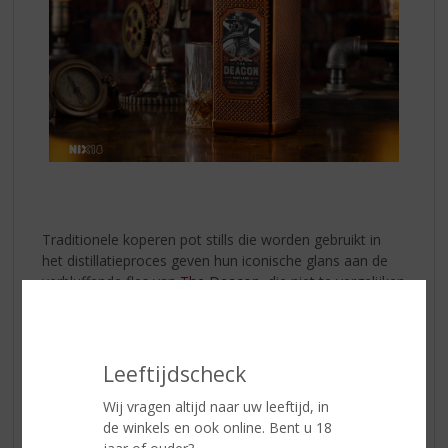
Traditionele koperen pot stills die worden gebruikt in
het distillatieproces geven hun iconische glans aan de
verbluffende fles van
The Deacon
, die niet te vergelijken
is met andere flessen.
The Deacon
is een meesterlijke mix van zowel rokerige
mainland als turfachtige Islay malt whisky's, waardoor
Leeftijdscheck
het een complexe, rijke en rokerige dram is. Het verschil
Wij vragen altijd naar uw leeftijd, in
tussen de single malts?
de winkels en ook online. Bent u 18