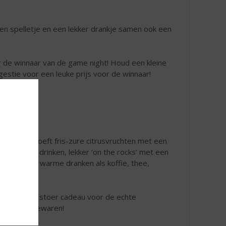
een spelletje en een lekker drankje samen ook een
r de winnaar van de game night! Houd een kleine
gestie voor een leuke prijs voor de winnaar!
ennen. Je proeft fris-zure citrusvruchten met een
kun je puur drinken, lekker ‘on the rocks’ met een
 en zelfs in warme dranken als koffie, thee,
lazen. Een stoer cadeau voor de echte
 leuk om te bewaren!