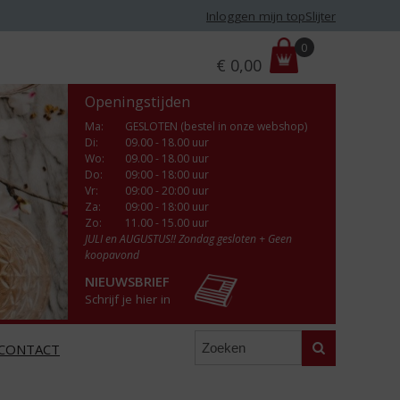
Inloggen mijn topSlijter
P
0
€
0,00
r
i
Openingstijden
j
s
Ma
:
GESLOTEN (bestel in onze webshop)
Di
:
09.00 - 18.00 uur
:
Wo
:
09.00 - 18.00 uur
Do
:
09:00 - 18:00 uur
Vr
:
09:00 - 20:00 uur
Za
:
09:00 - 18:00 uur
Zo:
11.00 - 15.00 uur
JULI en AUGUSTUS!! Zondag gesloten + Geen
koopavond
NIEUWSBRIEF
Schrijf je hier in
Zoeken
CONTACT