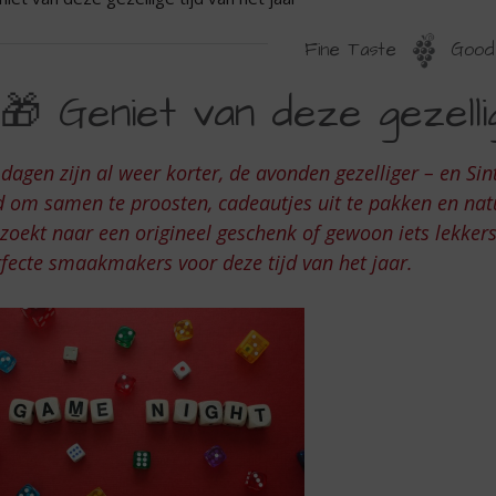
Fine Taste
Good 
ENIET
🎁 Geniet van deze gezellig
AN
EZE
dagen zijn al weer korter, de avonden gezelliger – en Sin
EZELLIGE
d om samen te proosten, cadeautjes uit te pakken en natuu
JD
zoekt naar een origineel geschenk of gewoon iets lekkers v
fecte smaakmakers voor deze tijd van het jaar.
AN
ET
AAR