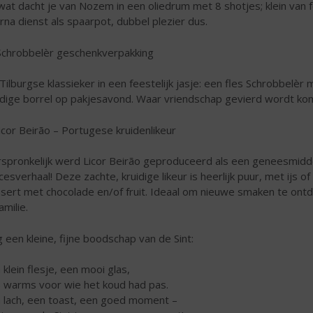
wat dacht je van Nozem in een oliedrum met 8 shotjes; klein van 
rna dienst als spaarpot, dubbel plezier dus.
Schrobbelèr geschenkverpakking
Tilburgse klassieker in een feestelijk jasje: een fles Schrobbel
idige borrel op pakjesavond. Waar vriendschap gevierd wordt kom
icor Beirão – Portugese kruidenlikeur
spronkelijk werd Licor Beirão geproduceerd als een geneesmidde
cesverhaal! Deze zachte, kruidige likeur is heerlijk puur, met ijs o
sert met chocolade en/of fruit. Ideaal om nieuwe smaken te ontd
amilie.
 een kleine, fijne boodschap van de Sint:
 klein flesje, een mooi glas,
s warms voor wie het koud had pas.
 lach, een toast, een goed moment –