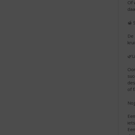
Of 
daa
🍯 
De 
kru
🌿L
Oor
suc
des
of f
Nog
Een
iet
Een