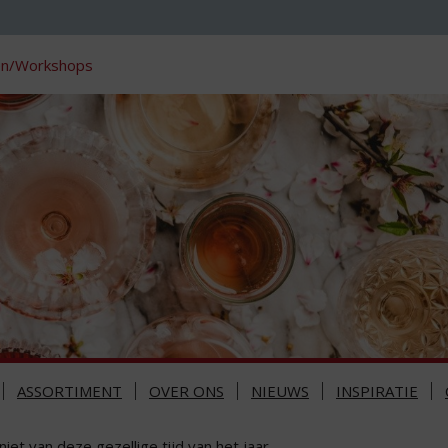
en/Workshops
ASSORTIMENT
OVER ONS
NIEUWS
INSPIRATIE
iet van deze gezellige tijd van het jaar