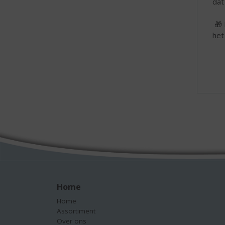
dat
🎁 
het
Home
Home
Assortiment
Over ons