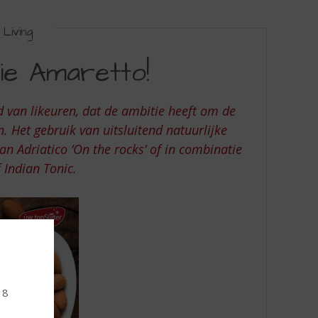
Living
ie Amaretto!
 van likeuren, dat de ambitie heeft om de
 Het gebruik van uitsluitend natuurlijke
an Adriatico
‘On the rocks’
of in combinatie
 Indian Tonic.
18