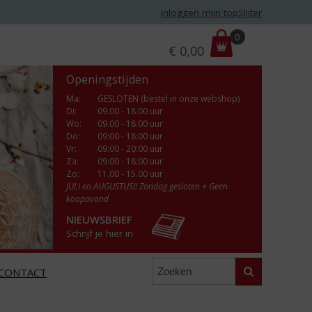
Inloggen mijn topSlijter
P
0
€
0,00
r
i
Openingstijden
j
s
Ma
:
GESLOTEN (bestel in onze webshop)
Di
:
09.00 - 18.00 uur
:
Wo
:
09.00 - 18.00 uur
Do
:
09:00 - 18:00 uur
Vr
:
09:00 - 20:00 uur
Za
:
09:00 - 18:00 uur
Zo:
11.00 - 15.00 uur
JULI en AUGUSTUS!! Zondag gesloten + Geen
koopavond
NIEUWSBRIEF
Schrijf je hier in
Zoeken
CONTACT