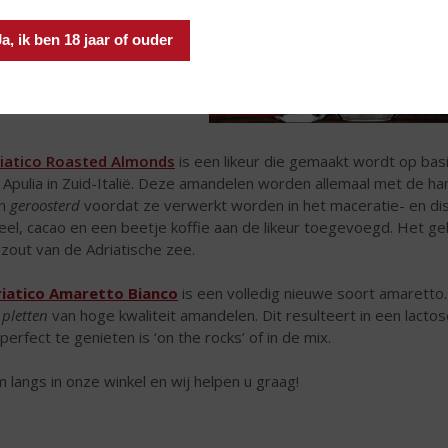
Ja, ik ben 18 jaar of ouder
iatico Roasted Almonds
is een likeur die gemaakt wordt op bas
 Apulia in Zuid-Italië. Deze amandelen worden allemaal met de h
en
geroosterd
voordat ze verwerkt worden in het maceratie- en disti
eel, cacao en een beetje koffie aan de likeur toegevoegd. Het ge
zout van de Adriatische zee.
iatico Amaretto Bianco
is een volledig nieuwe soort amaretto
t
pletten
van hoge kwaliteit amandelen. Dit resulteert in een lacto
 perfect te genieten is ‘on the rocks’ of in de mix.
 langs in onze winkel en wij helpen u graag!