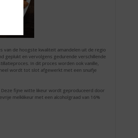
is van de hoogste kwaliteit amandelen uit de regio
and geplukt en vervolgens gedurende verschillende
llatieproces. In dit proces worden ook vanille,
heel wordt tot slot afgewerkt met een snuifje
. Deze fijne witte likeur wordt geproduceerd door
sevrije melklikeur met een alcoholgraad van 16%