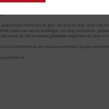
w ontwikkeld door Roelof Gorter en was een trouwe metgezel tijd
. Maar ook na de jacht werd genoten van een glas Jachtbitter, w
uk.
 donkerbruine drank met de geur van drop en anijs, maar ook een 
fijnde balans van kaneel, kruidnagel, steranijs, pepermunt, genti
ronk waarin de sterke kruiden geleidelijk wegvloeien en drop en zo
ost met Jachtbitter op de mooiste momenten. Op pure vriendsch
.jachtbitter.nl