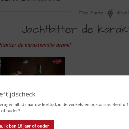
Fine Taste
Good 
ACHTBITTER
Jachtbitter de karakt
E
ARAKTERVOLLE
htbitter de karaktervolle drank!
RANK
eftijdscheck
 vragen altijd naar uw leeftijd, in de winkels en ook online. Bent u 
r of ouder?
a, ik ben 18 jaar of ouder
htbitter
is een Nederlandse kruidenbitter met een zachte, volle s