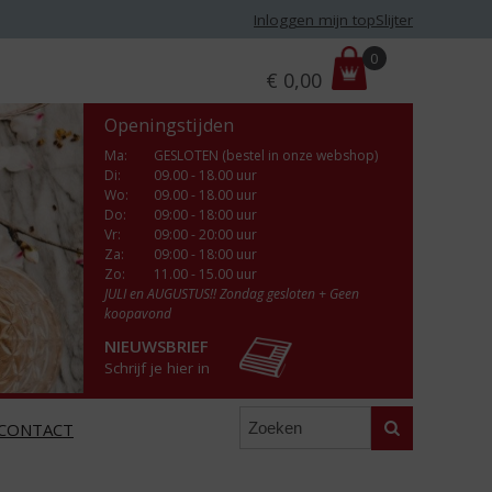
Inloggen mijn topSlijter
P
0
€
0,00
r
i
Openingstijden
j
s
Ma
:
GESLOTEN (bestel in onze webshop)
Di
:
09.00 - 18.00 uur
:
Wo
:
09.00 - 18.00 uur
Do
:
09:00 - 18:00 uur
Vr
:
09:00 - 20:00 uur
Za
:
09:00 - 18:00 uur
Zo:
11.00 - 15.00 uur
JULI en AUGUSTUS!! Zondag gesloten + Geen
koopavond
NIEUWSBRIEF
Schrijf je hier in
Zoeken
CONTACT