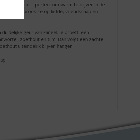
ens de jacht – perfect om warm te blijven in de
anneer men proostte op liefde, vriendschap en
duidelijke geur van kaneel. Je proeft een
aanwortel, zoethout en tijm. Dan volgt een zachte
ethout uiteindelijk blijven hangen.
ap!