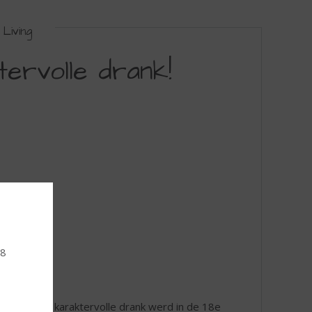
Living
ervolle drank!
18
maak. Deze karaktervolle drank werd in de 18e