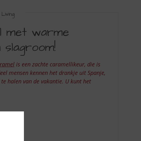
Living
l met warme
 slagroom!
aramel
is een zachte caramellikeur, die is
Veel mensen kennen het drankje uit Spanje,
te halen van de vakantie. U kunt het