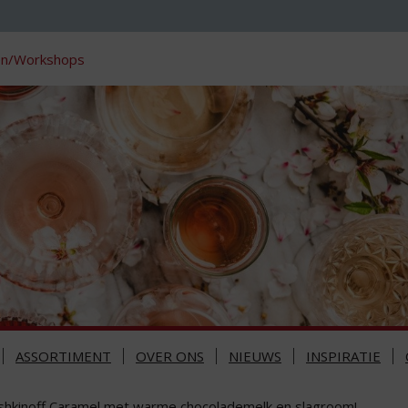
en/Workshops
ASSORTIMENT
OVER ONS
NIEUWS
INSPIRATIE
shkinoff Caramel met warme chocolademelk en slagroom!