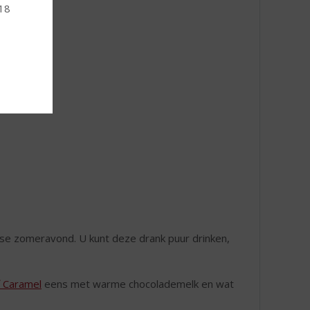
 18
nse zomeravond. U kunt deze drank puur drinken,
f Caramel
eens met warme chocolademelk en wat