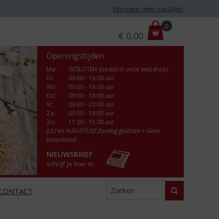
Inloggen mijn topSlijter
P
0
€
0,00
r
i
Openingstijden
j
s
Ma
:
GESLOTEN (bestel in onze webshop)
Di
:
09.00 - 18.00 uur
:
Wo
:
09.00 - 18.00 uur
Do
:
09:00 - 18:00 uur
Vr
:
09:00 - 20:00 uur
Za
:
09:00 - 18:00 uur
Zo:
11.00 - 15.00 uur
JULI en AUGUSTUS!! Zondag gesloten + Geen
koopavond
NIEUWSBRIEF
Schrijf je hier in
Zoeken
CONTACT