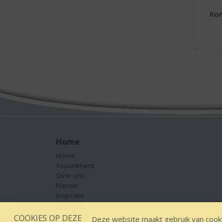
Kom
Home
Home
Assortiment
Over ons
Nieuws
Inspiratie
Contact
COOKIES OP DEZE
Deze website maakt gebruik van cooki