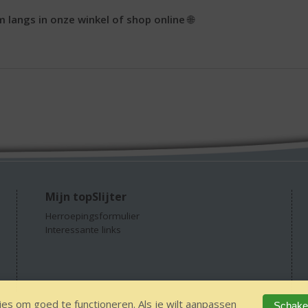
 langs in onze winkel of shop online
🌐
Mijn topSlijter
Herroepingsformulier
Interessante links
es om goed te functioneren. Als je wilt aanpassen
Schakel