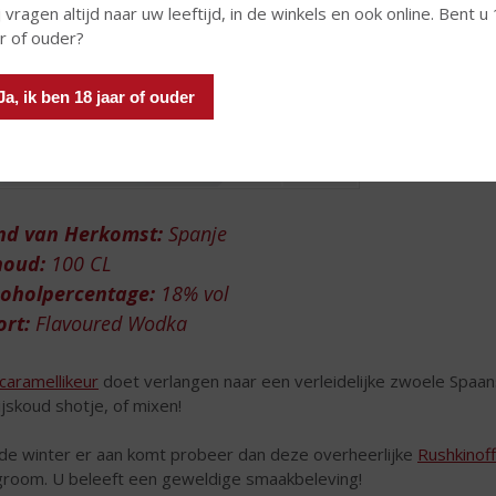
 vragen altijd naar uw leeftijd, in de winkels en ook online. Bent u
ar of ouder?
Ja, ik ben 18 jaar of ouder
nd van Herkomst:
Spanje
houd:
100 CL
coholpercentage:
18% vol
ort:
Flavoured Wodka
caramellikeur
doet verlangen naar een verleidelijke zwoele Spaa
 ijskoud shotje, of mixen!
de winter er aan komt probeer dan deze overheerlijke
Rushkinof
groom. U beleeft een geweldige smaakbeleving!