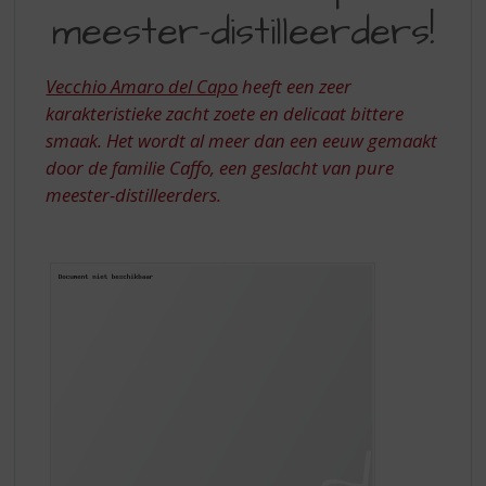
S
meester-distilleerders!
PURE
p
r
MEESTER-
i
Vecchio Amaro del Capo
heeft een zeer
DISTILLEERDERS
n
karakteristieke zacht zoete en delicaat bittere
g
smaak. Het wordt al meer dan een eeuw gemaakt
n
a
door de familie Caffo, een geslacht van pure
a
meester-distilleerders.
r
d
e
n
a
v
i
g
a
t
i
e