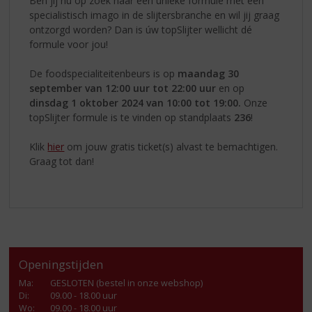
Ben jij nu op zoek naar een unieke formule met een
specialistisch imago in de slijtersbranche en wil jij graag
ontzorgd worden? Dan is úw topSlijter wellicht dé
formule voor jou!
De foodspecialiteitenbeurs is op
maandag
30
september van 12:00 uur tot 22:00 uur
en op
dinsdag 1 oktober 2024 van 10:00 tot 19:00.
Onze
topSlijter formule is te vinden op standplaats
236
!
Klik
hier
om jouw gratis ticket(s) alvast te bemachtigen.
Graag tot dan!
Openingstijden
Ma
:
GESLOTEN (bestel in onze webshop)
Di
:
09.00 - 18.00 uur
Wo
:
09.00 - 18.00 uur