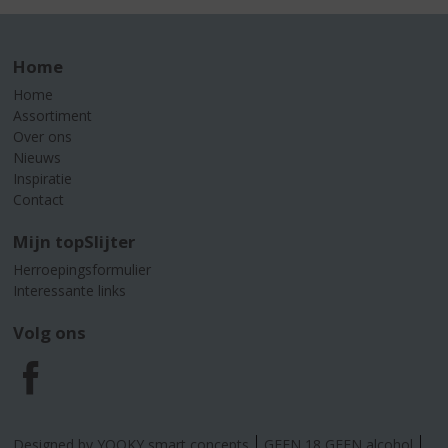
Home
Home
Assortiment
Over ons
Nieuws
Inspiratie
Contact
Mijn topSlijter
Herroepingsformulier
Interessante links
Volg ons
F
a
Designed by YOOKY smart concepts
GEEN 18 GEEN alcohol