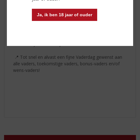
🎁Een heerlijke Gin: Nolet Silver Dry Gin
🎁Een Zomerse Rosé: Château d’Avrillé Rosé d’Anjou
Ja, ik ben 18 jaar of ouder
🎁Een smaakvolle port: Kopke Porto Fine Ruby
Kom langs in onze winkel en laat je inspireren. Of je nu
iets zoekt voor Vaderdag of gewoon zin hebt in iets
nieuws: wij staan voor je klaar!
📍 Tot snel en alvast een fijne Vaderdag gewenst aan
alle vaders, toekomstige vaders, bonus-vaders en/of
wens-vaders!