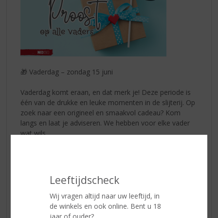
🎁 Vaderdag – zondag 15 juni
Vaderdag komt eraan, en dat merk je! Deze periode is
één van de drukke en leuke momenten in de slijterij. Op
zoek naar een origineel en smaakvol cadeau? Kom
langs en laat je adviseren. We hebben voor elke vader
wat wils.
Van een karaktervolle whisky tot een heerlijke gin en
van een zomerse rosé tot een smaakvolle port – wij
hebben een selectie samengesteld die perfect past bij
Leeftijdscheck
dit seizoen én bij de smaak van elke vader.
Wij vragen altijd naar uw leeftijd, in
Hierbij alvast een paar ideetjes:
de winkels en ook online. Bent u 18
🎁Een Karaktervolle Whisky: Glenfiddich 12 Yrs.
jaar of ouder?