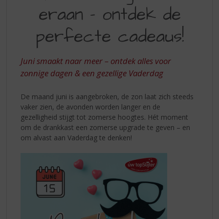
S
eraan – ontdek de
ERAAN
p
r
ONTDEK
perfecte cadeaus!
i
DE
n
g
PERFECTE
Juni smaakt naar meer – ontdek alles voor
n
CADEAUS
zonnige dagen & een gezellige Vaderdag
a
a
r
De maand juni is aangebroken, de zon laat zich steeds
d
vaker zien, de avonden worden langer en de
e
gezelligheid stijgt tot zomerse hoogtes. Hét moment
n
om de drankkast een zomerse upgrade te geven – en
a
om alvast aan Vaderdag te denken!
v
i
g
a
t
i
e