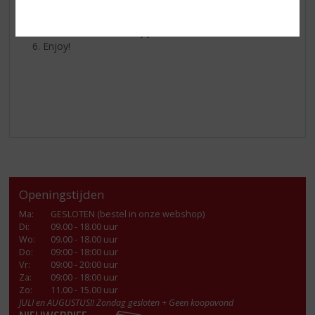
Schenk er 1 deel citroensiroop base bij
Top af met 3 delen bruiswater
Garneer met een schijfje citroen en limoen
Enjoy!
Openingstijden
Ma
:
GESLOTEN (bestel in onze webshop)
Di
:
09.00 - 18.00 uur
Wo
:
09.00 - 18.00 uur
Do
:
09:00 - 18:00 uur
Vr
:
09:00 - 20:00 uur
Za
:
09:00 - 18:00 uur
Zo:
11.00 - 15.00 uur
JULI en AUGUSTUS!! Zondag gesloten + Geen koopavond