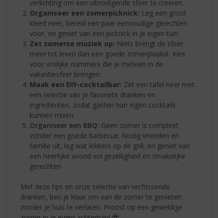
verlichting om een uitnodigende sfeer te creëren.
Organiseer een zomerpicknick:
Leg een groot
kleed neer, bereid een paar eenvoudige gerechten
voor, en geniet van een picknick in je eigen tuin.
Zet zomerse muziek op:
Niets brengt de sfeer
meer tot leven dan een goede zomerplaylist. Kies
voor vrolijke nummers die je meteen in de
vakantiesfeer brengen.
Maak een DIY-cocktailbar:
Zet een tafel neer met
een selectie van je favoriete dranken en
ingrediënten, zodat gasten hun eigen cocktails
kunnen mixen.
Organiseer een BBQ:
Geen zomer is compleet
zonder een goede barbecue. Nodig vrienden en
familie uit, leg wat lekkers op de grill, en geniet van
een heerlijke avond vol gezelligheid en smakelijke
gerechten
Met deze tips en onze selectie van verfrissende
dranken, ben je klaar om van de zomer te genieten
zonder je huis te verlaten. Proost op een geweldige
zomer in je eigen achtertuin! 😎