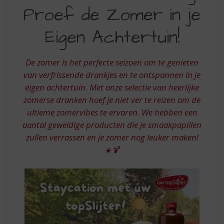
S
Proef de Zomer in je
PROEF
p
r
DE
Eigen Achtertuin!
i
ZOMER
n
g
IN
De zomer is het perfecte seizoen om te genieten
n
JE
van verfrissende drankjes en te ontspannen in je
a
a
eigen achtertuin. Met onze selectie van heerlijke
EIGEN
r
zomerse dranken hoef je niet ver te reizen om de
ACHTERTUIN
d
ultieme zomervibes te ervaren. We hebben een
e
aantal geweldige producten die je smaakpapillen
n
zullen verrassen en je zomer nog leuker maken!
a
v
☀️🍹
i
g
a
t
i
e