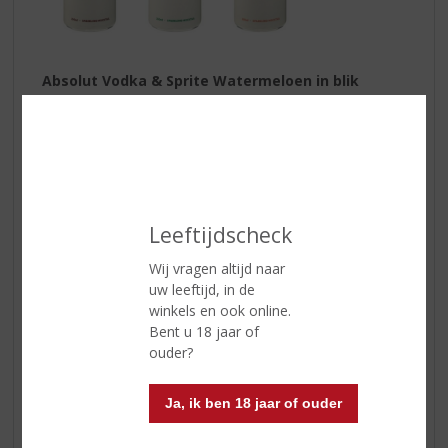
Absolut Vodka & Sprite Watermeloen in blik
Voor degenen die op zoek zijn naar iets speciaals, is de
Absolut Vodka & Sprite Watermeloen
een must-try.
Deze unieke combinatie van vodka en de zoete,
verfrissende smaak van watermeloen biedt een
heerlijke twist voor elke zomerdag. Het is het perfecte
drankje om te nippen terwijl je naar de zonsondergang
kijkt.
Leeftijdscheck
Wij vragen altijd naar
uw leeftijd, in de
winkels en ook online.
Bent u 18 jaar of
ouder?
Ja, ik ben 18 jaar of ouder
Juttertje Kruidenbitter