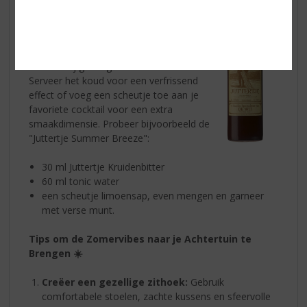
Hoewel het misschien verrassend klinkt,
is
Juttertje Kruidenbitter
ook geweldig
voor de zomer! De rijke kruidenmix biedt
een unieke smaakervaring die perfect
aansluit bij gezellige zomeravonden.
Serveer het koud voor een verfrissend
effect of voeg een scheutje toe aan je
favoriete cocktail voor een extra
smaakdimensie. Probeer bijvoorbeeld de
"Juttertje Summer Breeze":
30 ml Juttertje Kruidenbitter
60 ml tonic water
een scheutje limoensap, even mengen en garneer
met verse munt.
Tips om de Zomervibes naar je Achtertuin te
Brengen ☀️
Creëer een gezellige zithoek:
Gebruik
comfortabele stoelen, zachte kussens en sfeervolle