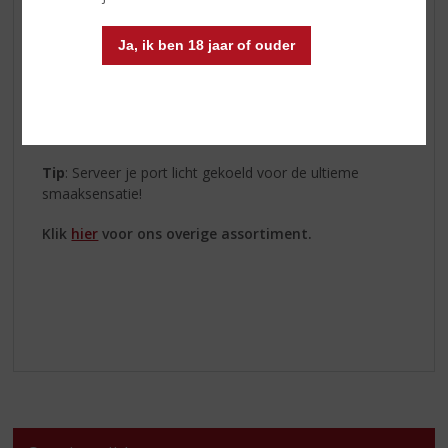
Kopke Fine Ruby
:
Fruitig, rijk en een ideale match
met warme chocoladedesserts.
Kopke Fine White
:
Frisse citrusnoten, heerlijk als
Ja, ik ben 18 jaar of ouder
aperitief of met lichte snacks.
Kopke Fine Tawny
:
Zachte tonen van noten en
karamel, perfect bij een winterse kaasplank.
Tip
: Serveer je port licht gekoeld voor de ultieme
smaaksensatie!
Klik
hier
voor ons overige assortiment.