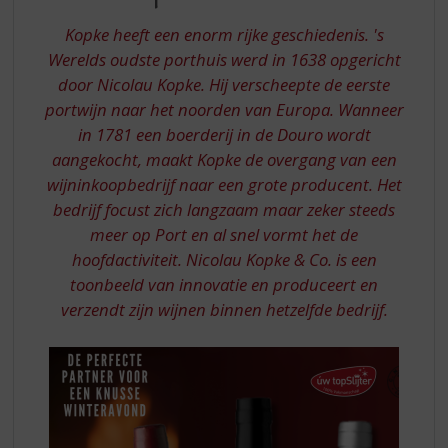
S
p
Kopke heeft een enorm rijke geschiedenis. 's
r
Werelds oudste porthuis werd in 1638 opgericht
i
door Nicolau Kopke. Hij verscheepte de eerste
n
g
portwijn naar het noorden van Europa. Wanneer
n
in 1781 een boerderij in de Douro wordt
a
aangekocht, maakt Kopke de overgang van een
a
wijninkoopbedrijf naar een grote producent. Het
r
bedrijf focust zich langzaam maar zeker steeds
d
meer op Port en al snel vormt het de
e
n
hoofdactiviteit. Nicolau Kopke & Co. is een
a
toonbeeld van innovatie en produceert en
v
verzendt zijn wijnen binnen hetzelfde bedrijf.
i
g
a
t
i
e