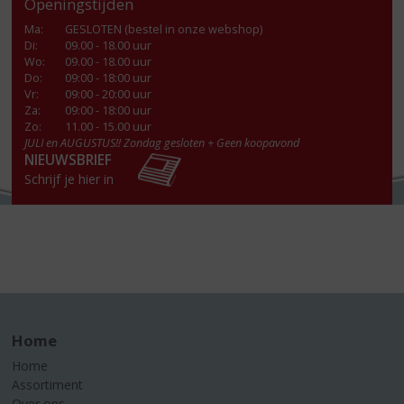
Openingstijden
Ma
:
GESLOTEN (bestel in onze webshop)
Di
:
09.00 - 18.00 uur
Wo
:
09.00 - 18.00 uur
Do
:
09:00 - 18:00 uur
Vr
:
09:00 - 20:00 uur
Za
:
09:00 - 18:00 uur
Zo:
11.00 - 15.00 uur
JULI en AUGUSTUS!! Zondag gesloten + Geen koopavond
NIEUWSBRIEF
Schrijf je hier in
Home
Home
Assortiment
Over ons