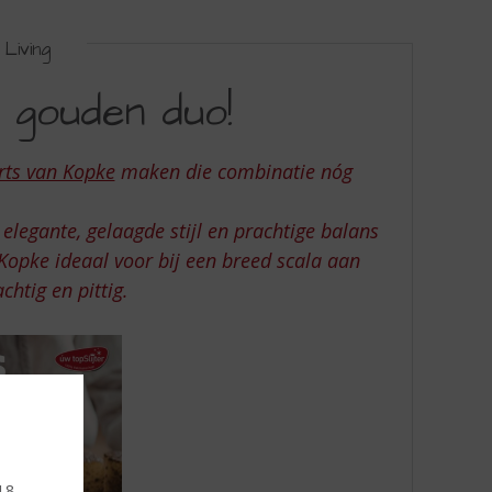
Living
 gouden duo!
rts van Kopke
maken die combinatie nóg
elegante, gelaagde stijl en prachtige balans
Kopke ideaal voor bij een breed scala aan
chtig en pittig.
 18