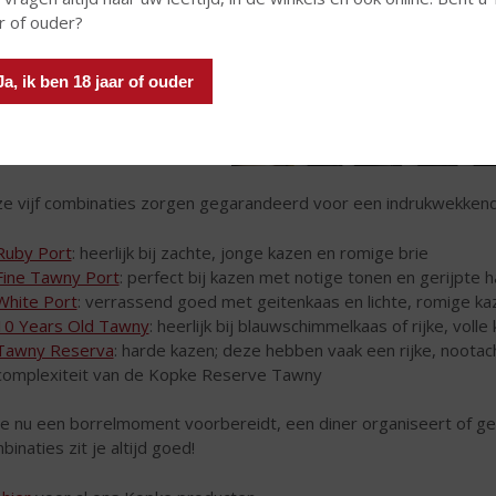
r of ouder?
Ja, ik ben 18 jaar of ouder
e vijf combinaties zorgen gegarandeerd voor een indrukwekkend
Ruby Port
: heerlijk bij zachte, jonge kazen en romige brie
Fine Tawny Port
: perfect bij kazen met notige tonen en gerijpte 
White Port
: verrassend goed met geitenkaas en lichte, romige ka
10 Years Old Tawny
: heerlijk bij blauwschimmelkaas of rijke, voll
Tawny Reserva
: harde kazen; deze hebben vaak een rijke, noot
complexiteit van de Kopke Reserve Tawny
je nu een borrelmoment voorbereidt, een diner organiseert of g
binaties zit je altijd goed!