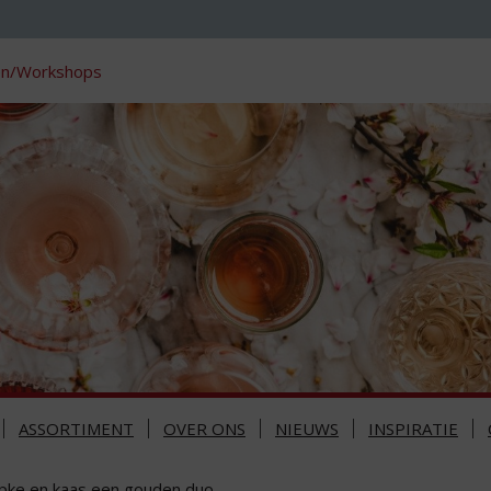
en/Workshops
ASSORTIMENT
OVER ONS
NIEUWS
INSPIRATIE
pke en kaas een gouden duo