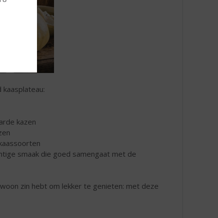
 kaasplateau:
harde kazen
zen
e kaassoorten
achtige smaak die goed samengaat met de
ewoon zin hebt om lekker te genieten: met deze