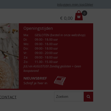
Inloggen mijn topSlijter
P
0
€
0,00
r
i
Openingstijden
j
s
Ma
:
GESLOTEN (bestel in onze webshop)
Di
:
09.00 - 18.00 uur
:
Wo
:
09.00 - 18.00 uur
Do
:
09:00 - 18:00 uur
Vr
:
09:00 - 20:00 uur
Za
:
09:00 - 18:00 uur
Zo:
11.00 - 15.00 uur
JULI en AUGUSTUS!! Zondag gesloten + Geen
koopavond
NIEUWSBRIEF
Schrijf je hier in
Zoeken
CONTACT