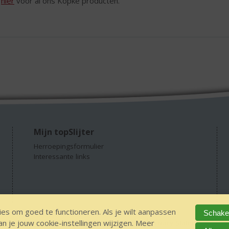
k
hier
voor al ons Kopke producten.
Mijn topSlijter
Herroepingsformulier
Interessante links
es om goed te functioneren. Als je wilt aanpassen
Schakel
 je jouw cookie-instellingen wijzigen. Meer
GEEN 18 GEEN alcohol
IDIN/ITSME
sitemap
Privacy Statement
Dis