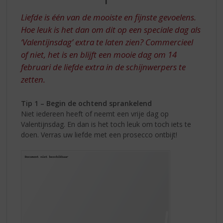
S
DE
p
Liefde is één van de mooiste en fijnste gevoelens.
r
LIEFDE
Hoe leuk is het dan om dit op een speciale dag als
i
‘Valentijnsdag’ extra te laten zien? Commercieel
n
g
of niet, het is en blijft een mooie dag om 14
n
februari de liefde extra in de schijnwerpers te
a
zetten.
a
r
Tip 1 – Begin de ochtend sprankelend
d
Niet iedereen heeft of neemt een vrije dag op
e
Valentijnsdag. En dan is het toch leuk om toch iets te
n
doen. Verras uw liefde met een prosecco ontbijt!
a
v
i
g
a
t
i
e