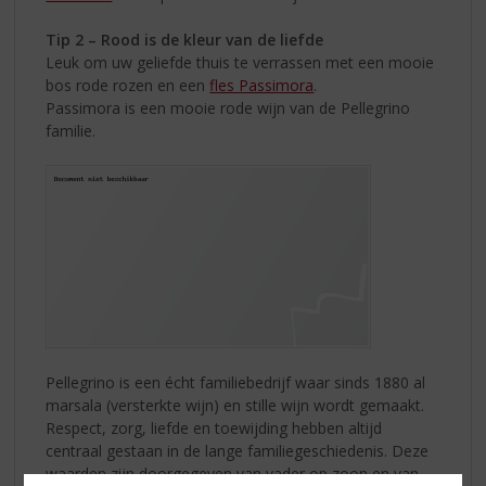
Tip 2 – Rood is de kleur van de liefde
Leuk om uw geliefde thuis te verrassen met een mooie
bos rode rozen en een
fles Passimora
.
Passimora is een mooie rode wijn van de Pellegrino
familie.
Pellegrino is een écht familiebedrijf waar sinds 1880 al
marsala (versterkte wijn) en stille wijn wordt gemaakt.
Respect, zorg, liefde en toewijding hebben altijd
centraal gestaan in de lange familiegeschiedenis. Deze
waarden zijn doorgegeven van vader op zoon en van