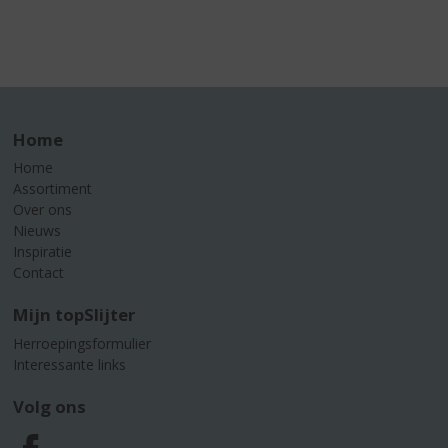
Home
Home
Assortiment
Over ons
Nieuws
Inspiratie
Contact
Mijn topSlijter
Herroepingsformulier
Interessante links
Volg ons