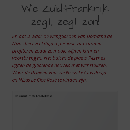
S
Wie Zuid-Frankrijk
NIZAS
p
r
|
zegt, zegt zon!
i
WIE
n
g
ZUID-
En dat is waar de wijngaarden van Domaine de
n
FRANKRIJK
Nizas heel veel dagen per jaar van kunnen
a
a
profiteren zodat ze mooie wijnen kunnen
ZEGT
r
voortbrengen. Net buiten de plaats Pézenas
ZEGT
d
liggen de glooiende heuvels met wijnstokken.
e
ZON
Waar de druiven voor de
Nizas Le Clos Rouge
n
en
Nizas Le Clos
Rosé
te vinden zijn.
a
v
i
g
a
t
i
e