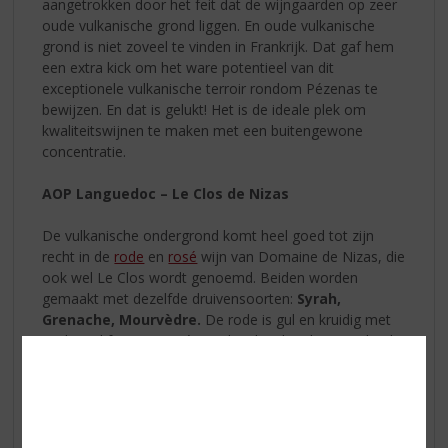
aangetrokken door het feit dat de wijngaarden op zeer
oude vulkanische grond liggen. En oude vulkanische
grond is niet zoveel te vinden in Frankrijk. Dat gaf hem
een extra kick om het ware potentieel van dit
exceptionele vulkanische terroir rondom Pézenas te
bewijzen. En dat is gelukt! Het is de ideale plek om
kwaliteitswijnen te maken met een buitengewone
concentratie.
AOP Languedoc – Le Clos de Nizas
De vulkanische ondergrond komt heel goed tot zijn
recht in de
rode
en
rosé
wijn van Domaine de Nizas, die
ook wel Le Clos wordt genoemd. Beiden worden
gemaakt met dezelfde druivensoorten:
Syrah,
Grenache, Mourvèdre.
De rode is gul en kruidig met
veel rood fruit. De rosé is ook gul en kruidig maar heel
verfijnd.
Nizas Le Clos Rouge