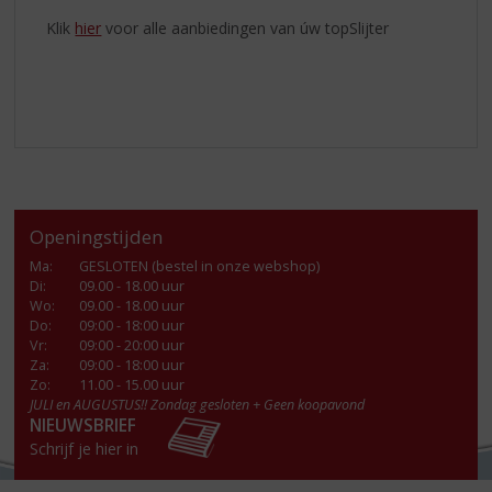
Klik
hier
voor alle aanbiedingen van úw topSlijter
Openingstijden
Ma
:
GESLOTEN (bestel in onze webshop)
Di
:
09.00 - 18.00 uur
Wo
:
09.00 - 18.00 uur
Do
:
09:00 - 18:00 uur
Vr
:
09:00 - 20:00 uur
Za
:
09:00 - 18:00 uur
Zo:
11.00 - 15.00 uur
JULI en AUGUSTUS!! Zondag gesloten + Geen koopavond
NIEUWSBRIEF
Schrijf je hier in