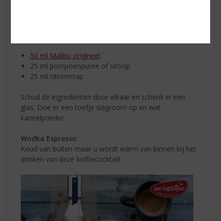
Dit heeft u nodig:
50 ml Malibu origineel
25 ml pompoenpuree of siroop
25 ml citroensap
Schud de ingrediënten door elkaar en schenk in een
glas. Doe er een toefje slagroom op en wat
kaneelpoeder.
Wodka Espresso
Koud van buiten maar u wordt warm van binnen bij het
drinken van deze koffiecocktail!