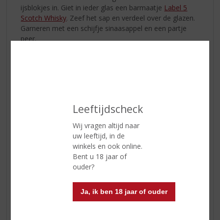
ijsblokjes in. Giet in ieder glas een barmaatje
Label 5
Scotch Whisky
. Zeef het sap en verdeel over de glazen.
Garneren met een schijfje sinaasappel en een partje
peer.
PompoenPons!
Hoeveel halloween net voorbij is, is deze cocktail zeker
een aanrader. Om uw vingers bij af te bijten... uhh likken.
Leeftijdscheck
Wij vragen altijd naar
uw leeftijd, in de
winkels en ook online.
Bent u 18 jaar of
ouder?
Ja, ik ben 18 jaar of ouder