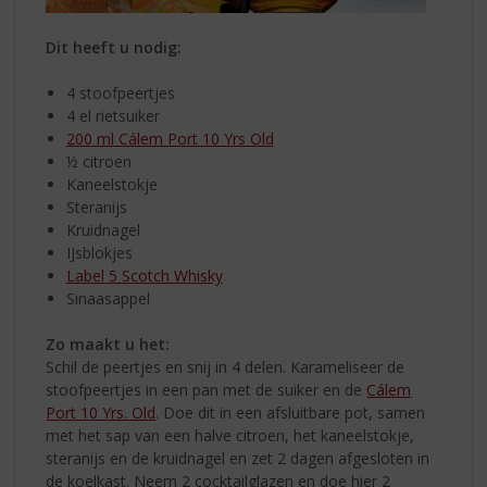
Dit heeft u nodig:
4 stoofpeertjes
4 el rietsuiker
200 ml Cálem Port 10 Yrs Old
½ citroen
Kaneelstokje
Steranijs
Kruidnagel
IJsblokjes
Label 5 Scotch Whisky
Sinaasappel
Zo maakt u het:
Schil de peertjes en snij in 4 delen. Karameliseer de
stoofpeertjes in een pan met de suiker en de
Cálem
Port 10 Yrs. Old
. Doe dit in een afsluitbare pot, samen
met het sap van een halve citroen, het kaneelstokje,
steranijs en de kruidnagel en zet 2 dagen afgesloten in
de koelkast. Neem 2 cocktailglazen en doe hier 2