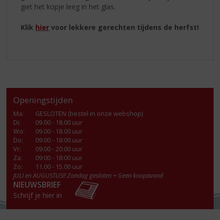
giet het kopje leeg in het glas.
Klik
hier
voor lekkere gerechten tijdens de herfst!
Openingstijden
Ma
:
GESLOTEN (bestel in onze webshop)
Di
:
09.00 - 18.00 uur
Wo
:
09.00 - 18.00 uur
Do
:
09:00 - 18:00 uur
Vr
:
09:00 - 20:00 uur
Za
:
09:00 - 18:00 uur
Zo:
11.00 - 15.00 uur
JULI en AUGUSTUS!! Zondag gesloten + Geen koopavond
NIEUWSBRIEF
Schrijf je hier in