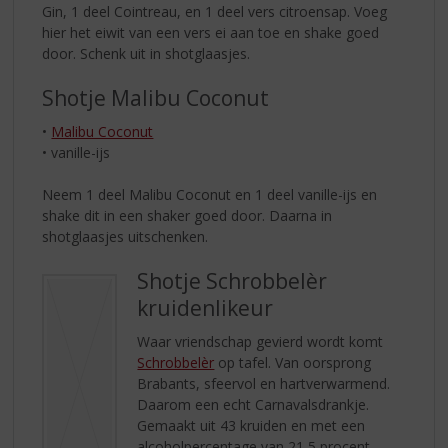
Gin, 1 deel Cointreau, en 1 deel vers citroensap. Voeg
hier het eiwit van een vers ei aan toe en shake goed
door. Schenk uit in shotglaasjes.
Shotje Malibu Coconut
•
Malibu Coconut
• vanille-ijs
Neem 1 deel Malibu Coconut en 1 deel vanille-ijs en
shake dit in een shaker goed door. Daarna in
shotglaasjes uitschenken.
Shotje Schrobbelèr
kruidenlikeur
Waar vriendschap gevierd wordt komt
Schrobbelèr
op tafel. Van oorsprong
Brabants, sfeervol en hartverwarmend.
Daarom een echt Carnavalsdrankje.
Gemaakt uit 43 kruiden en met een
alcoholpercentage van 21,5 procent.