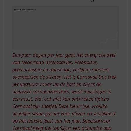
S
p
r
i
n
g
n
a
a
Een paar dagen per jaar gaat het overgrote deel
r
van Nederland helemaal los. Polonaises,
d
e
dweilorkesten en dansende, verklede mensen
n
overheersen de straten. Het is Carnaval! Dus trek
a
uw kostuum maar uit de kast en check de
v
nieuwste carnavalskrakers, want meezingen is
i
een must. Wat ook niet kan ontbreken tijdens
g
a
Carnaval zijn shotjes! Deze kleurrijke, vrolijke
t
drankjes staan garant voor plezier en vrolijkheid
i
op het leukste feest van het jaar. Speciaal voor
e
Carnaval heeft úw topSlijter een polonaise aan