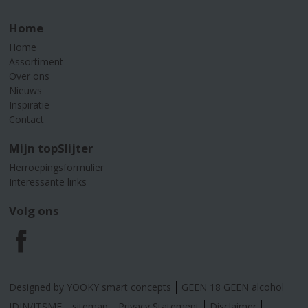
Home
Home
Assortiment
Over ons
Nieuws
Inspiratie
Contact
Mijn topSlijter
Herroepingsformulier
Interessante links
Volg ons
F
a
Designed by YOOKY smart concepts
GEEN 18 GEEN alcohol
IDIN/ITSME
sitemap
Privacy Statement
Disclaimer