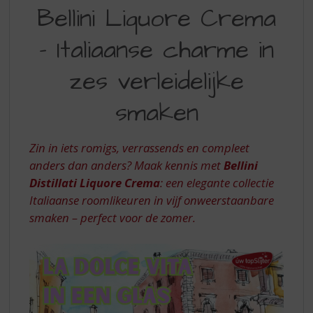
BELLINI
S
Bellini Liquore Crema
p
LIQUORE
r
– Italiaanse charme in
CREMA
i
n
–
zes verleidelijke
g
ITALIAANSE
n
smaken
a
CHARME
a
IN
r
Zin in iets romigs, verrassends en compleet
d
ZES
e
anders dan anders? Maak kennis met
Bellini
VERLEIDELIJKE
n
Distillati Liquore Crema
: een elegante collectie
a
SMAKEN
Italiaanse roomlikeuren in vijf onweerstaanbare
v
smaken – perfect voor de zomer.
i
g
a
t
i
e