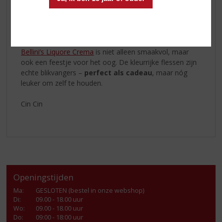
bosvruchten-shake met ijs
op een zomerse middag.
Laat je inspireren via
bellinidistillati.nl
– daar vind je
recepten die net zo verleidelijk zijn als de likeur zelf.
Bellini’s Liquore Crema
is niet alleen smaakvol, maar
ook een feestje voor het oog. De kleurrijke flessen zijn
echte blikvangers –
perfect als cadeau
, maar nóg
leuker om zelf te houden.
Cin Cin
Openingstijden
Ma
:
GESLOTEN (bestel in onze webshop)
Di
:
09.00 - 18.00 uur
Wo
:
09.00 - 18.00 uur
Do
:
09:00 - 18:00 uur