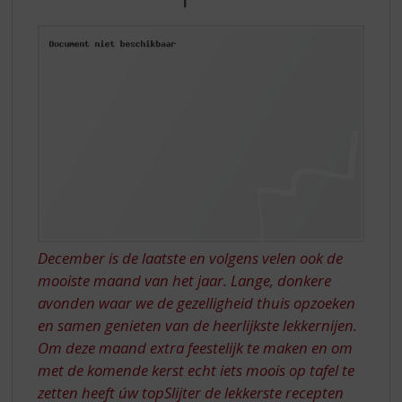
S
DE
p
r
TAART
i
n
g
n
a
a
r
d
e
n
a
December is de laatste en volgens velen ook de
v
mooiste maand van het jaar. Lange, donkere
i
avonden waar we de gezelligheid thuis opzoeken
g
a
en samen genieten van de heerlijkste lekkernijen.
t
Om deze maand extra feestelijk te maken en om
i
met de komende kerst echt iets moois op tafel te
e
zetten heeft úw topSlijter de lekkerste recepten