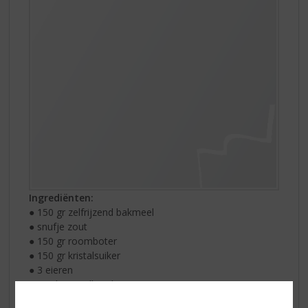
Ingrediënten:
● 150 gr zelfrijzend bakmeel
● snufje zout
● 150 gr roomboter
● 150 gr kristalsuiker
● 3 eieren
● 1 zakje vanillesuiker
● 50 ml
Captain Morgan Rum White