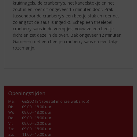
kruidnagels, de cranberry’s, het kaneelstokje en het
zout in en roer dit ongeveer 15 minuten door. Prak
tussendoor de cranberry’s een beetje stuk en roer net
zolang tot de saus is ingedikt. Schep een theelepel
cranberry saus in de vormpjes, vouw ze een beetje
dicht en zet deze in de oven. Bak ongeveer 12 minuten.
Garneren met een beetje cranberry saus en een takje
rozemarijn.
Openingstijden
Ma
:
GESLOTEN (bestel in onze webshop)
Di
:
09.00 - 18.00 uur
Wo
:
09.00 - 18.00 uur
Do
:
09:00 - 18:00 uur
Vr
:
09:00 - 20:00 uur
Za
:
09:00 - 18:00 uur
Zo:
11.00 - 15.00 uur