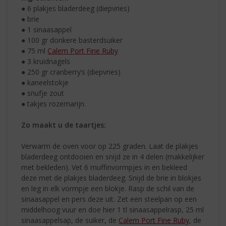
● 6 plakjes bladerdeeg (diepvries)
● brie
● 1 sinaasappel
● 100 gr donkere basterdsuiker
● 75 ml
Calem Port Fine Ruby
● 3 kruidnagels
● 250 gr cranberry’s (diepvries)
● kaneelstokje
● snufje zout
● takjes rozemarijn.
Zo maakt u de taartjes:
Verwarm de oven voor op 225 graden. Laat de plakjes
bladerdeeg ontdooien en snijd ze in 4 delen (makkelijker
met bekleden). Vet 6 muffinvormpjes in en bekleed
deze met de plakjes bladerdeeg. Snijd de brie in blokjes
en leg in elk vormpje een blokje. Rasp de schil van de
sinaasappel en pers deze uit. Zet een steelpan op een
middelhoog vuur en doe hier 1 tl sinaasappelrasp, 25 ml
sinaasappelsap, de suiker, de
Calem Port Fine Ruby
, de