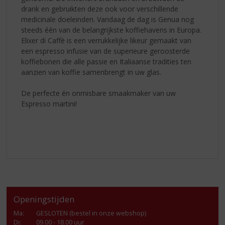
drank en gebruikten deze ook voor verschillende
medicinale doeleinden. Vandaag de dag is Genua nog
steeds één van de belangrijkste koffiehavens in Europa.
Elixer di Caffè is een verrukkelijke likeur gemaakt van
een espresso infusie van de superieure geroosterde
koffiebonen die alle passie en Italiaanse tradities ten
aanzien van koffie samenbrengt in uw glas.
De perfecte én onmisbare smaakmaker van uw
Espresso martini!
Openingstijden
Ma
:
GESLOTEN (bestel in onze webshop)
Di
:
09.00 - 18.00 uur