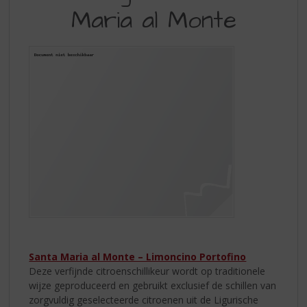
S
Maria al Monte
VAN
p
r
SANTA
i
MARIA
n
g
AL
n
MONTE
a
a
r
d
e
n
a
v
i
g
a
Santa Maria al Monte – Limoncino Portofino
t
Deze verfijnde citroenschillikeur wordt op traditionele
i
wijze geproduceerd en gebruikt exclusief de schillen van
e
zorgvuldig geselecteerde citroenen uit de Ligurische