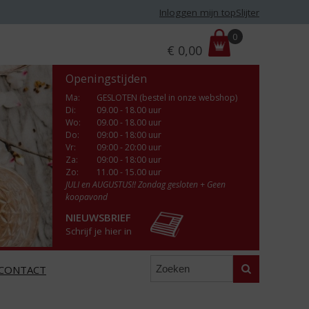
Inloggen mijn topSlijter
P
0
€
0,00
r
i
Openingstijden
j
s
Ma
:
GESLOTEN (bestel in onze webshop)
Di
:
09.00 - 18.00 uur
:
Wo
:
09.00 - 18.00 uur
Do
:
09:00 - 18:00 uur
Vr
:
09:00 - 20:00 uur
Za
:
09:00 - 18:00 uur
Zo:
11.00 - 15.00 uur
JULI en AUGUSTUS!! Zondag gesloten + Geen
koopavond
NIEUWSBRIEF
Schrijf je hier in
Zoeken
CONTACT