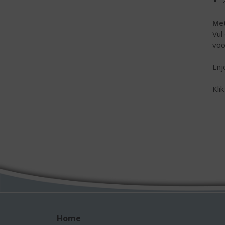
Me
Vul
voo
Enj
Kli
Home