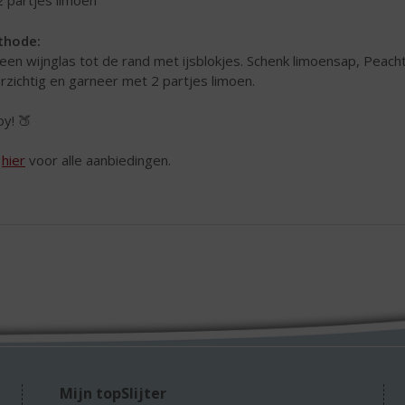
2 partjes limoen
thode:
 een wijnglas tot de rand met ijsblokjes. Schenk limoensap, Peach
rzichtig en garneer met 2 partjes limoen.
oy! 🍑
k
hier
voor alle aanbiedingen.
Mijn topSlijter