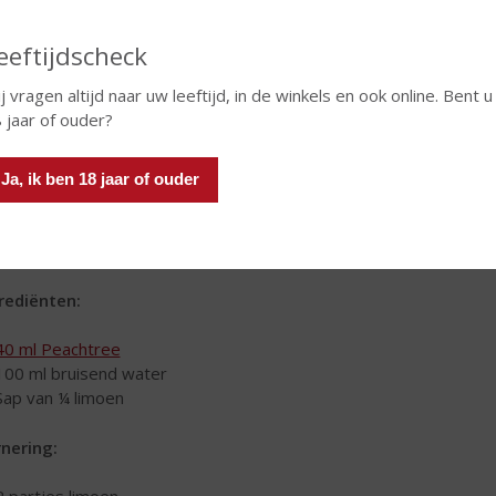
eeftijdscheck
j vragen altijd naar uw leeftijd, in de winkels en ook online. Bent u
 jaar of ouder?
Ja, ik ben 18 jaar of ouder
chtree
is gemakkelijk te mixen en geeft een verfrissende, fruit
ls de Sex on the Beach en de Fizzy Peachtree. De Fizzy Peachtree 
chts 93 calorieën per glas. Dat zijn minder calorieën dan een glas b
rediënten:
40 ml Peachtree
100 ml bruisend water
Sap van ¼ limoen
nering: