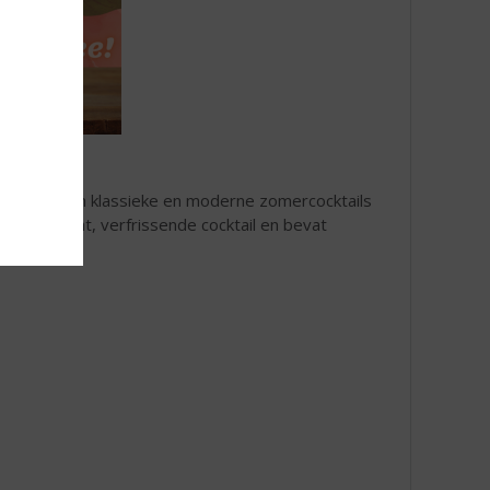
ige smaak aan klassieke en moderne zomercocktails
is een licht, verfrissende cocktail en bevat
ier of wijn!