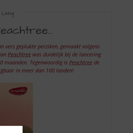
Living
Peachtree…
an vers geplukte perziken, gemaakt volgens
 van
Peachtree
was duidelijk bij de lancering
 10 maanden. Tegenwoordig is
Peachtree
de
ijgbaar in meer dan 100 landen!