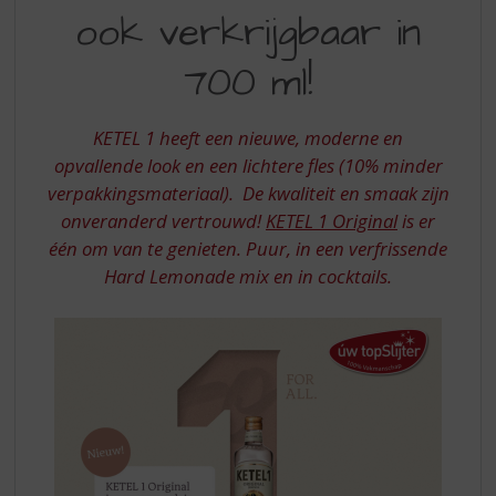
S
ook verkrijgbaar in
ORIGINAL
p
r
NU
700 ml!
i
OOK
n
g
VERKRIJGBAAR
KETEL 1 heeft een nieuwe, moderne en
n
IN
opvallende look en een lichtere fles (10% minder
a
a
verpakkingsmateriaal). De kwaliteit en smaak zijn
700
r
onveranderd vertrouwd!
KETEL 1 Original
is er
ML!
d
één om van te genieten. Puur, in een verfrissende
e
Hard Lemonade mix en in cocktails.
n
a
v
i
g
a
t
i
e