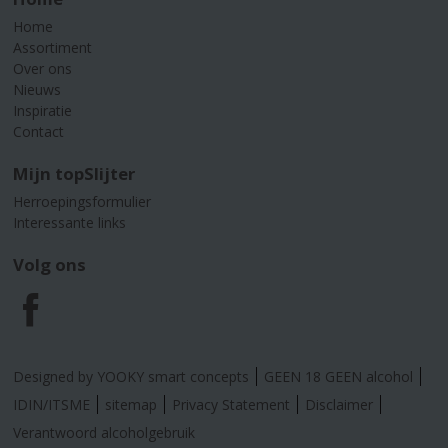
Home
Assortiment
Over ons
Nieuws
Inspiratie
Contact
Mijn topSlijter
Herroepingsformulier
Interessante links
Volg ons
F
a
Designed by YOOKY smart concepts
GEEN 18 GEEN alcohol
c
IDIN/ITSME
sitemap
Privacy Statement
Disclaimer
Verantwoord alcoholgebruik