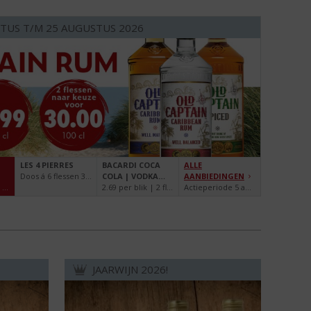
TUS T/M 25 AUGUSTUS 2026
LES 4 PIERRES
BACARDI COCA
ALLE
Doos á 6 flessen 34.99
COLA | VODKA
AANBIEDINGEN
15.99 per fles | 2 flessen 30.00 | 100 cl
SPRITE
2.69 per blik | 2 flessen voor 5.00 | 25 cl
Actieperiode 5 augustus t/m 25 augustus 2026
WATERMELON
JAARWIJN 2026!