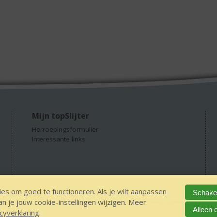
Mijn topSlijter
Herroepingsformulier
Interessante links
es om goed te functioneren. Als je wilt aanpassen
Schakel
 je jouw cookie-instellingen wijzigen. Meer
GEEN 18 GEEN alcohol
IDIN/ITSME
sitemap
Privacy Statement
Dis
Alleen 
cyverklaring
.