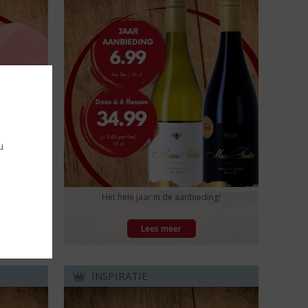
u
d 5 uur ;-)
Het hele jaar in de aanbieding!
Lees meer
INSPIRATIE