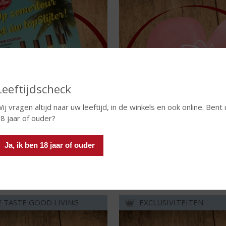
Leeftijdscheck
ij vragen altijd naar uw leeftijd, in de winkels en ook online. Bent 
8 jaar of ouder?
dig vanaf 5 augustus t/m 25 augustus
Het is altijd wel ergens op de werel
Ja, ik ben 18 jaar of ouder
2026
Lees meer
Lees meer
E TASTE GOOD LIVING
EXCLUSIVITEITEN