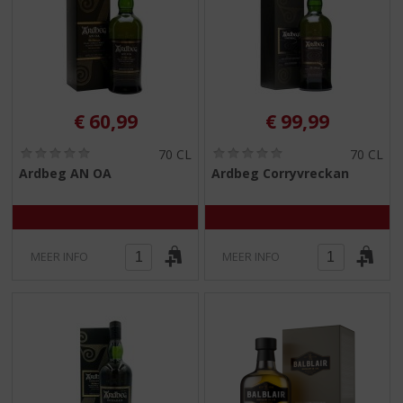
€
60,99
€
99,99
(
(
70 CL
70 CL
0
0
Ardbeg AN OA
Ardbeg Corryvreckan
,
,
0
0
/
/
5
5
)
)
MEER INFO
MEER INFO