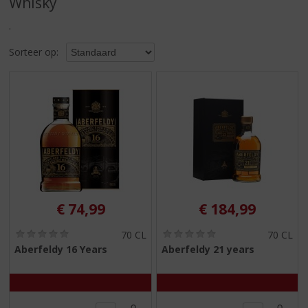
Whisky
S
p
.
r
i
Sorteer op:
n
g
n
a
a
r
d
e
n
a
v
€
74,99
€
184,99
i
g
(
(
70 CL
70 CL
0
0
a
Aberfeldy 16 Years
Aberfeldy 21 years
,
,
t
0
0
i
/
/
5
5
e
)
)