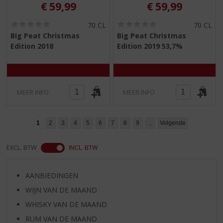
€
59,99
€
59,99
(
(
70 CL
70 CL
0
0
Big Peat Christmas
Big Peat Christmas
,
,
Edition 2018
Edition 2019 53,7%
0
0
/
/
5
5
)
)
MEER INFO
MEER INFO
1
2
3
4
5
6
7
8
9
...
Volgende
EXCL. BTW
INCL. BTW
AANBIEDINGEN
WIJN VAN DE MAAND
WHISKY VAN DE MAAND
RUM VAN DE MAAND