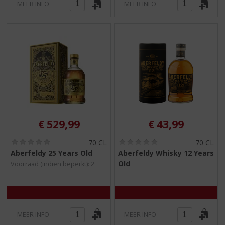
MEER INFO
MEER INFO
€
529,99
€
43,99
(
(
70 CL
70 CL
0
0
Aberfeldy 25 Years Old
Aberfeldy Whisky 12 Years
,
,
Old
Voorraad (indien beperkt): 2
0
0
/
/
5
5
)
)
MEER INFO
MEER INFO