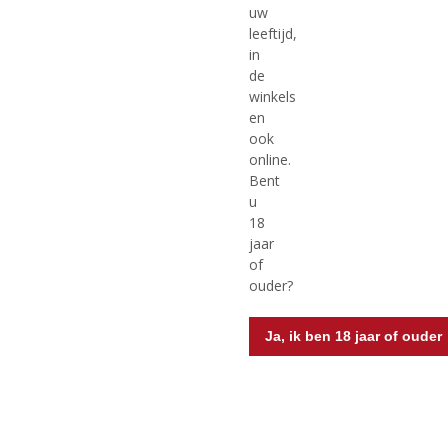
uw
leeftijd,
€
28,49
€
74,99
in
de
(
(
100 CL
70 CL
0
0
winkels
Ballantine's Scotch
Ballantine's Scotch
,
,
en
Whisky
Whisky 17 Years Old
0
0
ook
/
/
Blended Scotch Whisky
5
5
online.
)
)
Bent
u
18
MEER INFO
MEER INFO
jaar
of
ouder?
Ja, ik ben 18 jaar of ouder