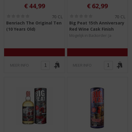
€
44,99
€
62,99
(
(
70 CL
70 CL
0
0
Benriach The Original Ten
Big Peat 15th Anniversary
,
,
(10 Years Old)
Red Wine Cask Finish
0
0
/
/
Mogelijk in Backorder: Ja
5
5
)
)
MEER INFO
MEER INFO