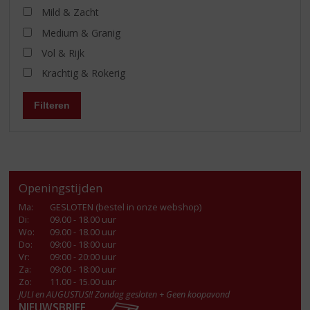
Mild & Zacht
Medium & Granig
Vol & Rijk
Krachtig & Rokerig
Filteren
Openingstijden
Ma
:
GESLOTEN (bestel in onze webshop)
Di
:
09.00 - 18.00 uur
Wo
:
09.00 - 18.00 uur
Do
:
09:00 - 18:00 uur
Vr
:
09:00 - 20:00 uur
Za
:
09:00 - 18:00 uur
Zo:
11.00 - 15.00 uur
JULI en AUGUSTUS!! Zondag gesloten + Geen koopavond
NIEUWSBRIEF