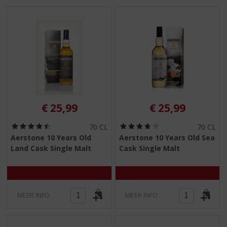
€
25,99
€
25,99
(
(
70 CL
70 CL
4
3
Aerstone 10 Years Old
Aerstone 10 Years Old Sea
,
,
Land Cask Single Malt
Cask Single Malt
5
8
/
/
5
5
)
)
MEER INFO
MEER INFO