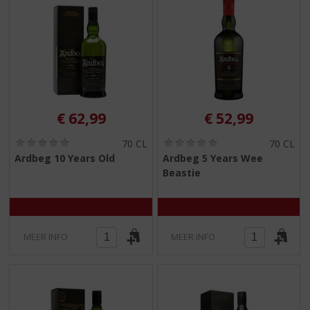
€
62,99
€
52,99
(
(
70 CL
70 CL
0
0
Ardbeg 10 Years Old
Ardbeg 5 Years Wee
,
,
Beastie
0
0
/
/
5
5
)
)
MEER INFO
MEER INFO