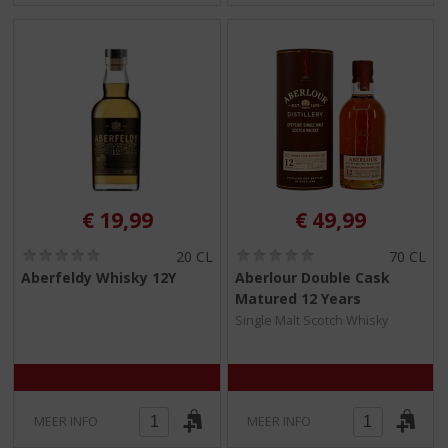
€
19,99
€
49,99
(
(
20 CL
70 CL
0
0
Aberfeldy Whisky 12Y
Aberlour Double Cask
,
,
Matured 12 Years
0
0
/
/
Single Malt Scotch Whisky
5
5
)
)
MEER INFO
MEER INFO