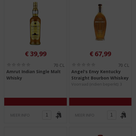
€
39,99
€
67,99
(
(
70 CL
70 CL
0
0
Amrut Indian Single Malt
Angel's Envy Kentucky
,
,
Whisky
Straight Bourbon Whiskey
0
0
/
/
Voorraad (indien beperkt): 3
5
5
)
)
MEER INFO
MEER INFO