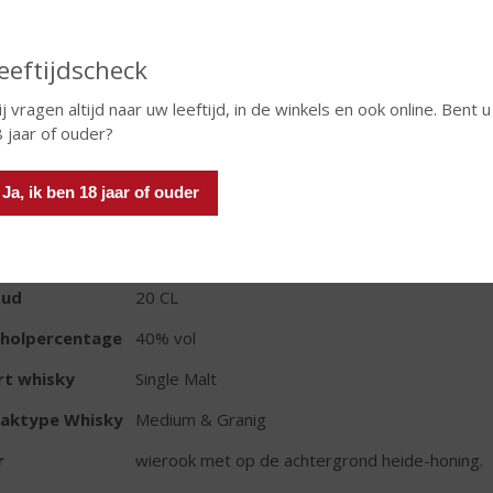
eeftijdscheck
In winkelmand
j vragen altijd naar uw leeftijd, in de winkels en ook online. Bent u
 jaar of ouder?
Ja, ik ben 18 jaar of ouder
TIKETINFORMATIE
d van Herkomst
Schotland
oud
20 CL
oholpercentage
40% vol
rt whisky
Single Malt
aktype Whisky
Medium & Granig
r
wierook met op de achtergrond heide-honing.