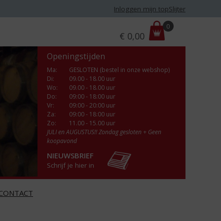
Inloggen mijn topSlijter
P
0
€
0,00
r
i
Openingstijden
j
s
Ma
:
GESLOTEN (bestel in onze webshop)
Di
:
09.00 - 18.00 uur
:
Wo
:
09.00 - 18.00 uur
Do
:
09:00 - 18:00 uur
Vr
:
09:00 - 20:00 uur
Za
:
09:00 - 18:00 uur
Zo:
11.00 - 15.00 uur
JULI en AUGUSTUS!! Zondag gesloten + Geen
koopavond
NIEUWSBRIEF
Schrijf je hier in
CONTACT