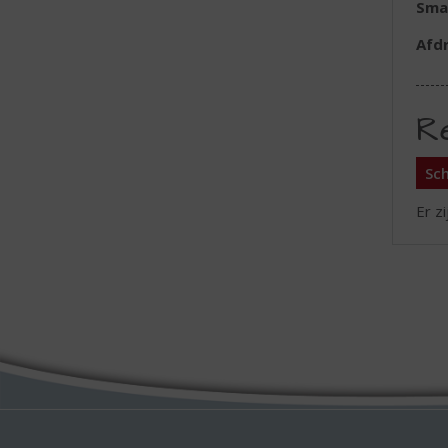
Sma
Afd
R
Sch
Er z