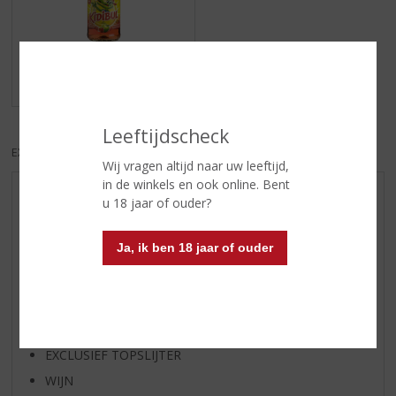
Alcoholvrije Wijn
ASSORTIMENT
Leeftijdscheck
EXCL. BTW
INCL. BTW
Wij vragen altijd naar uw leeftijd,
in de winkels en ook online. Bent
AANBIEDINGEN
u 18 jaar of ouder?
WIJN VAN DE MAAND
Ja, ik ben 18 jaar of ouder
WHISKY VAN DE MAAND
RUM VAN DE MAAND
BIER VAN DE MAAND
SPIRIT VAN DE MAAND
EXCLUSIEF TOPSLIJTER
WIJN