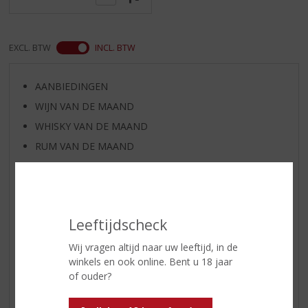
EXCL. BTW
INCL. BTW
AANBIEDINGEN
WIJN VAN DE MAAND
WHISKY VAN DE MAAND
RUM VAN DE MAAND
BIER VAN DE MAAND
SPIRIT VAN DE MAAND
EXCLUSIEF TOPSLIJTER
Leeftijdscheck
WIJN
WHISKY
Wij vragen altijd naar uw leeftijd, in de
winkels en ook online. Bent u 18 jaar
BIER
of ouder?
APERITIEF
GEDISTILLEERD OVERIG