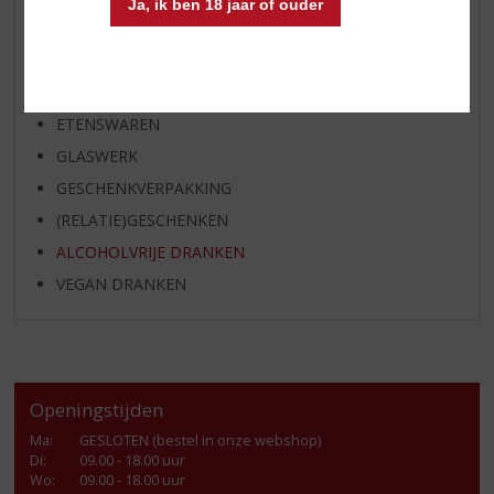
Ja, ik ben 18 jaar of ouder
SHOTJES
KANT EN KLAAR
FRISDRANK
ETENSWAREN
GLASWERK
GESCHENKVERPAKKING
(RELATIE)GESCHENKEN
ALCOHOLVRIJE DRANKEN
VEGAN DRANKEN
Openingstijden
Ma
:
GESLOTEN (bestel in onze webshop)
Di
:
09.00 - 18.00 uur
Wo
:
09.00 - 18.00 uur