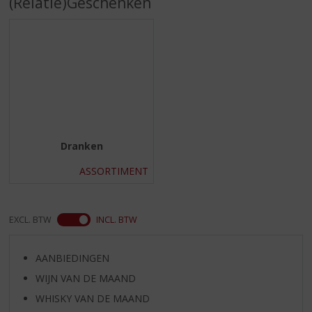
(Relatie)Geschenken
S
p
r
i
n
g
n
a
a
r
Dranken
d
e
ASSORTIMENT
n
a
v
EXCL. BTW
INCL. BTW
i
g
a
AANBIEDINGEN
t
WIJN VAN DE MAAND
i
e
WHISKY VAN DE MAAND