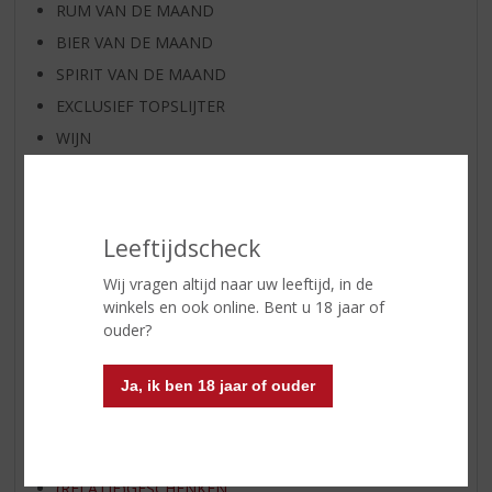
RUM VAN DE MAAND
BIER VAN DE MAAND
SPIRIT VAN DE MAAND
EXCLUSIEF TOPSLIJTER
WIJN
WHISKY
BIER
APERITIEF
Leeftijdscheck
GEDISTILLEERD OVERIG
Wij vragen altijd naar uw leeftijd, in de
SHOTJES
winkels en ook online. Bent u 18 jaar of
KANT EN KLAAR
ouder?
FRISDRANK
Ja, ik ben 18 jaar of ouder
ETENSWAREN
GLASWERK
GESCHENKVERPAKKING
(RELATIE)GESCHENKEN