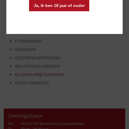
Ja, ik ben 18 jaar of ouder
GEDISTILLEERD OVERIG
SHOTJES
KANT EN KLAAR
FRISDRANK
ETENSWAREN
GLASWERK
GESCHENKVERPAKKING
(RELATIE)GESCHENKEN
ALCOHOLVRIJE DRANKEN
VEGAN DRANKEN
Openingstijden
Ma
:
GESLOTEN (bestel in onze webshop)
Di
:
09.00 - 18.00 uur