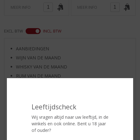
MEER INFO
MEER INFO
EXCL. BTW
INCL. BTW
AANBIEDINGEN
WIJN VAN DE MAAND
WHISKY VAN DE MAAND
RUM VAN DE MAAND
BIER VAN DE MAAND
SPIRIT VAN DE MAAND
EXCLUSIEF TOPSLIJTER
Leeftijdscheck
WIJN
Wij vragen altijd naar uw leeftijd, in de
WHISKY
winkels en ook online. Bent u 18 jaar
BIER
of ouder?
APERITIEF