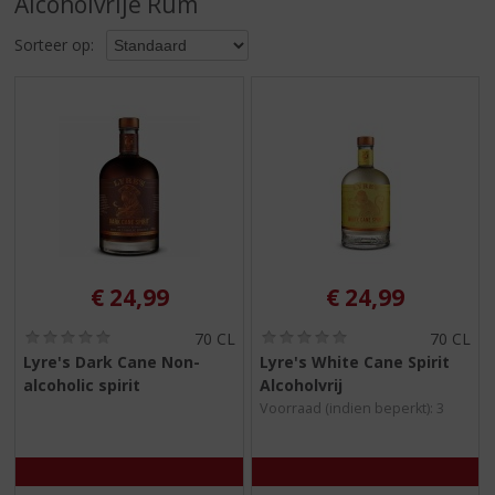
Alcoholvrije Rum
S
p
Sorteer op:
r
i
n
g
n
a
a
r
d
e
n
€
24,99
€
24,99
a
v
(
(
70 CL
70 CL
i
0
0
Lyre's Dark Cane Non-
Lyre's White Cane Spirit
,
,
g
alcoholic spirit
Alcoholvrij
0
0
a
/
/
Voorraad (indien beperkt): 3
t
5
5
)
)
i
e