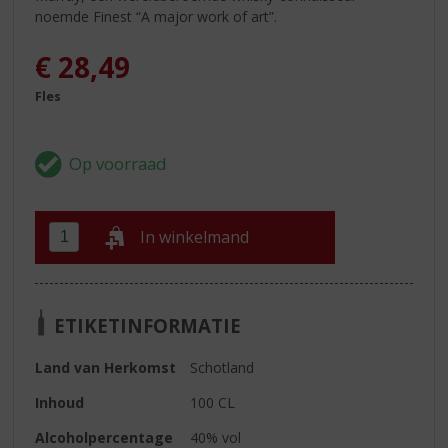
noemde Finest “A major work of art”.
€
28,49
Fles
In winkelmand
ETIKETINFORMATIE
Land van Herkomst
Schotland
Inhoud
100 CL
Alcoholpercentage
40% vol