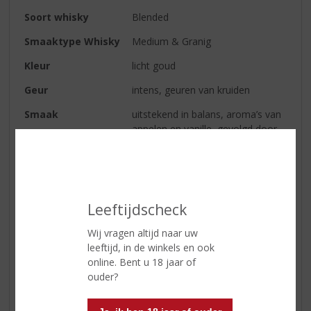
Soort whisky
Blended
Smaaktype Whisky
Medium & Granig
Kleur
licht goud
Geur
intens, geuren van kruiden
Smaak
uitstekend in balans, aroma’s van
appelen en vanille, gevolgd door
naar zoet nijgende tonen van
bloemen
Afdronk
verfijnd en uitermate fris
Leeftijdscheck
Reviews
Wij vragen altijd naar uw
leeftijd, in de winkels en ook
online. Bent u 18 jaar of
Schrijf een review
ouder?
Er zijn nog geen reviews geplaatst voor dit product