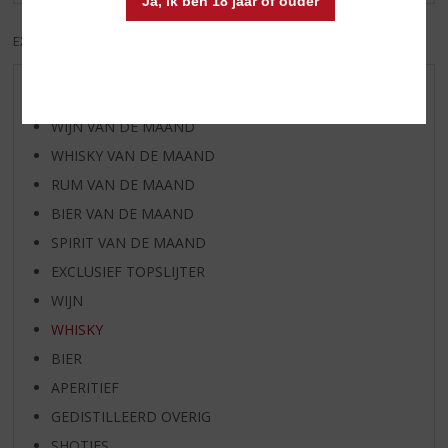
Ja, ik ben 18 jaar of ouder
EXCL. BTW
INCL. BTW
AANBIEDINGEN
WIJN VAN DE MAAND
WHISKY VAN DE MAAND
RUM VAN DE MAAND
BIER VAN DE MAAND
SPIRIT VAN DE MAAND
EXCLUSIEF TOPSLIJTER
WIJN
WHISKY
BIER
APERITIEF
GEDISTILLEERD OVERIG
SHOTJES