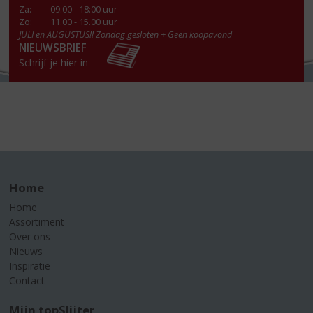
Za
:
09:00 - 18:00 uur
Zo:
11.00 - 15.00 uur
JULI en AUGUSTUS!! Zondag gesloten + Geen koopavond
NIEUWSBRIEF
Schrijf je hier in
Home
Home
Assortiment
Over ons
Nieuws
Inspiratie
Contact
Mijn topSlijter