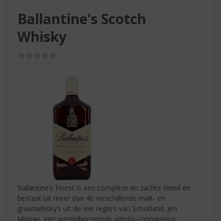
S
p
Ballantine's Scotch
r
Whisky
i
n
g
(0,0
/
n
5)
a
a
r
d
e
n
a
v
i
g
a
Ballantine’s Finest is een complexe en zachte blend en
t
bestaat uit meer dan 40 verschillende malt- en
i
graanwhisky’s uit de vier regio’s van Schotland. Jim
e
Murray, een wereldberoemde whisky-connaisseur